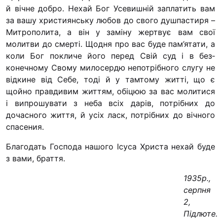
й вічне добро. Нехай Бог Усевишній заплатить вам
за вашу християнську лю­бов до свого душпастиря –
Митрополита, а він у заміну жертвує вам свої
молитви до смерті. Щодня про вас буде пам’ятати, а
коли Бог покличе його перед Свій суд і в без­
конечному Свому милосердю непотрібного слугу не
від­кине від Себе, тоді й у тамтому житті, що є
щойно прав­дивим життям, обіцюю за вас молитися
і випрошувати з неба всіх дарів, потрібних до
дочасного життя, й усіх ласк, потрібних до вічного
спасения.
Благодать Господа нашого Ісуса Христа нехай буде
з вами, браття.
1935р.,
серпня
2,
Підлюте.