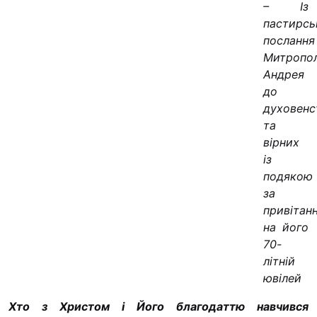
– Із
пастирсь
послання
Митропо
Андрея
до
духовенс
та
вірних
із
подякою
за
привітан
на його
70-
літній
ювілей
Хто з Христом і Його благодаттю навчився