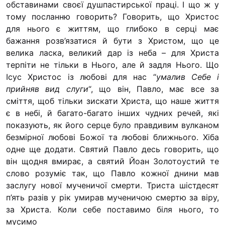
обставинами своєї душпастирської пра­ці. І що ж у
“#Усинови_ТИ”
тому посланню говорить? Говорить, що Хрис­тос
Законодавство
для нього є життям, що глибоко в серці має
бажання розв’язатися й бути з Христом, що це
Освіта
велика ласка, ве­ликий дар із неба – для Христа
терпіти не тільки в Ньо­го, але й задля Нього. Що
Ісус Христос із любові для нас “
умалив Себе і
Контакти
прийняв вид слуги
“, що він, Павло, має все за
сміття, щоб тільки зискати Христа, що наше життя
(096) 749 79 80
є в небі, й багато-багато інших чудних речей, які
procopecj@gmail.com
показують, як його серце було правдивим вулканом
безмірної любо­ві Божої та любові ближнього. Хіба
одне ще додати. Свя­тий Павло десь говорить, що
він щодня вмирає, а святий Йоан Золотоустий те
слово розуміє так, що Павло кожної днини мав
заслугу нової мученичої смерти. Триста шіст­десят
п’ять разів у рік умирав мученичою смертю за віру,
за Христа. Коли себе поставимо біля нього, то
мусимо