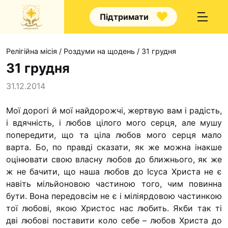
Підтримати
Релігійна місія
/
Роздуми на щодень
/
31 грудня
31 грудня
31.12.2014
Про нас
Мої дорогі й мої найдорожчі, жертвую вам і ра­дість,
і вдячність, і любов цілого мого серця, але мушу
Капелани
попередити, що та ціла любов мого серця мало
Волонтерство
варта. Бо, по правді сказати, як же можна інакше
Наші напрямки п
оцінювати свою власну любов до ближнього, як же
ж не бачити, що наша любов до Ісуса Христа не є
Наш покровител
навіть мільйоновою частиною того, чим повинна
Контакти
бути. Вона передовсім не є і міліярдовою частинкою
тої любові, якою Христос нас любить. Якби так ті
Проекти
дві любові поставити коло себе – любов Христа до