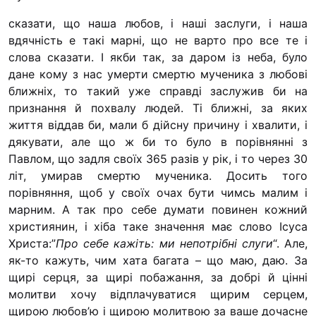
сказати, що наша любов, і наші заслуги, і наша
вдячність е такі марні, що не варто про все те і
слова сказати. І якби так, за даром із неба, було
дане кому з нас умерти смер­тю мученика з любові
ближніх, то такий уже справді за­служив би на
признання й похвалу людей. Ті ближні, за яких
життя віддав би, мали б дійсну причину і хвалити, і
дякувати, але що ж би то було в порівнянні з
Павлом, що задля своїх 365 разів у рік, і то через 30
літ, умирав смертю мученика. Досить того
порівняння, щоб у своїх очах бути чимсь малим і
марним. А так про себе думати повинен кожний
християнин, і хіба таке значення має слово Ісуса
Христа:”
Про себе кажіть: ми непотрібні слу­ги
“. Але,
як-то кажуть, чим хата багата – що маю, даю. За
щирі серця, за щирі побажання, за добрі й цінні
молит­ви хочу відплачуватися щирим серцем,
щирою любов’ю і щирою молитвою за ваше дочасне