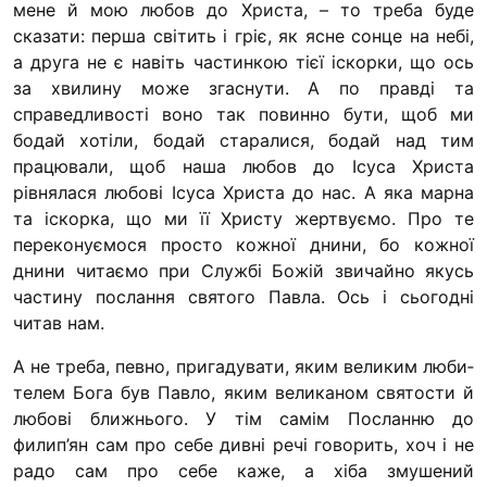
мене й мою любов до Христа, – то треба буде
Футбольна коман
сказати: перша світить і гріє, як ясне сонце на небі,
Кулінарний гурт
а друга не є навіть частинкою тієї іскорки, що ось
Іконописна школ
за хвилину може згаснути.
А по правді та
“Капеланчики”
справедливос­ті воно так повинно бути, щоб ми
бодай хотіли, бодай старалися, бодай над тим
Альтернатива
працювали, щоб наша любов до Ісуса Христа
Одна церква – од
рівнялася любові Ісуса Христа до нас. А яка марна
одна родина
та іскорка, що ми її Христу жертвуємо. Про те
переконуємося просто кожної днини, бо кожної
Чемпіонат з міні
днини читаємо при Службі Божій звичайно якусь
“КОПА”
частину по­слання святого Павла. Ось і сьогодні
Як допомогти
читав нам.
Ми помолимося
А не треба, певно, пригадувати, яким великим люби­
телем Бога був Павло, яким великаном святости й
З рук в руки
любо­ві ближнього. У тім самім Посланню до
Підтримати сім’
филип’ян сам про себе дивні речі говорить, хоч і не
Юричко
радо сам про себе каже, а хіба змушений