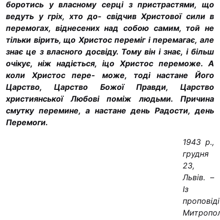
боротись у власному серці з пристрастями, що
ведуть у гріх, хто до- свідчив Христової сили в
перемогах, від­несених над собою самим, той не
тільки вірить, що Христос переміг і перемагає, але
знає це з власного досвіду. Тому він і знає, і більш
очікує, ніж надіється, іцо Христос переможе. А
коли Христос пере- може, тоді настане Його
Царство, Цар­ство Божої Правди, Царство
християн­ської Любові поміж людьми. Причина
смутку перемине, а настане день Радос­ти, день
Перемоги.
1943 р.,
грудня
23,
Львів. –
Із
проповіді
Митропо