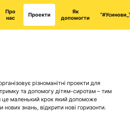
Про
Як
Проекти
“#Усинови_
нас
допомогти
організовує різноманітні проекти для
ідтримку та допомогу дітям-сиротам – тим
и це маленький крок який допоможе
и нових знань, відкрити нові горизонти.