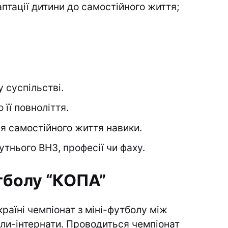
аптації дитини до самостійного життя;
 суспільстві.
її повноліття.
ля самостійного життя навики.
утнього ВНЗ, професії чи фаху.
тболу “КОПА”
раїні чемпіонат з міні-футболу між
ли-інтернати. Проводиться чемпіонат