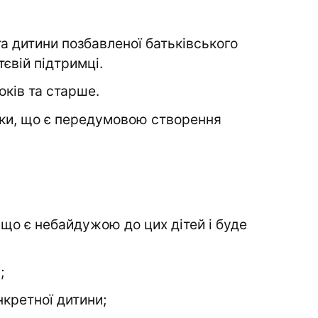
а дитини позбавленої батьківського
євій підтримці.
оків та старше.
нки, що є передумовою створення
 що є небайдужою до цих дітей і буде
;
кретної дитини;