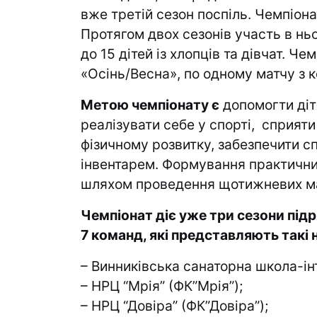
вже третій сезон поспіль. Чемпіона
Протягом двох сезонів участь в нь
до 15 дітей із хлопців та дівчат. 
«Осінь/Весна», по одному матчу з 
Метою чемпіонату є
допомогти діт
реалізувати себе у спорті, сприят
фізичному розвитку, забезпечити 
інвентарем. Формування практичних
шляхом проведення щотижневих ма
Чемпіонат діє уже три сезони під
7 команд, які представляють такі 
– Винниківська санаторна школа-ін
– НРЦ “Мрія” (ФК”Мрія”);
– НРЦ “Довіра” (ФК”Довіра”);