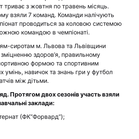
т триває з жовтня по травень місяць.
ому взяли 7 команд. Команди налічують
Чемпіонат проводиться за коловою системою
кожною командою в чемпіонаті.
ям-сиротам м. Львова та Львівщини
и зміцненню здоров’я, правильному
спортивною формою та спортивним
 умінь, навичок та знань гри у футбол
тчів між дітьми.
ряд. Протягом двох сезонів участь взяли
навчальні заклади:
тернат (ФК”Форвард”);