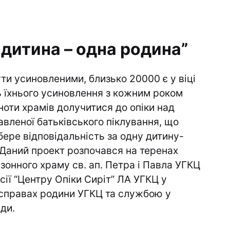
 дитина – одна родина”
ти усиновленими, близько 20000 є у віці
ь їхнього усиновлення з кожним роком
оти храмів долучитися до опіки над
вленої батьківського піклування, що
бере відповідальність за одну дитину-
 Даний проект розпочався на теренах
нізонного храму св. ап. Петра і Павла УГКЦ
місії “Центру Опіки Сиріт” ЛА УГКЦ у
 справах родини УГКЦ та службою у
ади.