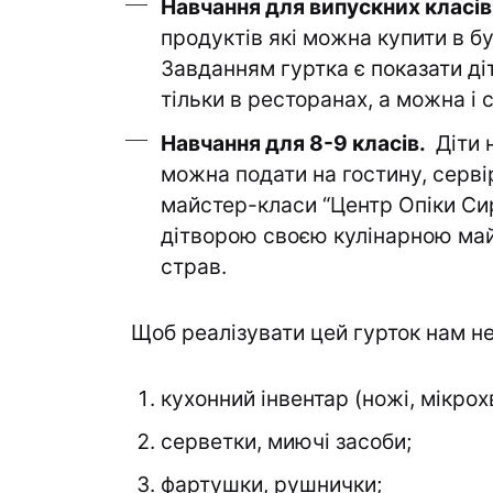
Навчання для випускних класів
продуктів які можна купити в б
Завданням гуртка є показати ді
тільки в ресторанах, а можна і
Навчання для 8-9 класів.
Діти 
можна подати на гостину, сервір
майстер-класи “Центр Опіки Сир
дітворою своєю кулінарною май
страв.
Щоб реалізувати цей гурток нам не
кухонний інвентар (ножі, мікрох
серветки, миючі засоби;
фартушки, рушнички;