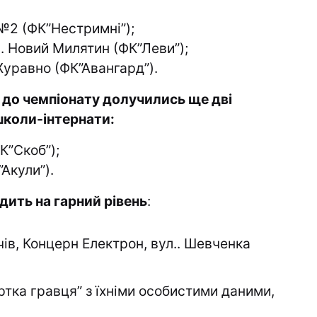
№2 (ФК”Нестримні”);
с. Новий Милятин (ФК”Леви”);
Журавно (ФК”Авангард”).
 , до чемпіонату долучились ще дві
школи-інтернати:
К”Скоб”);
Акули”).
ить на гарний рівень
:
ів, Концерн Електрон, вул.. Шевченка
ртка гравця” з їхніми особистими даними,