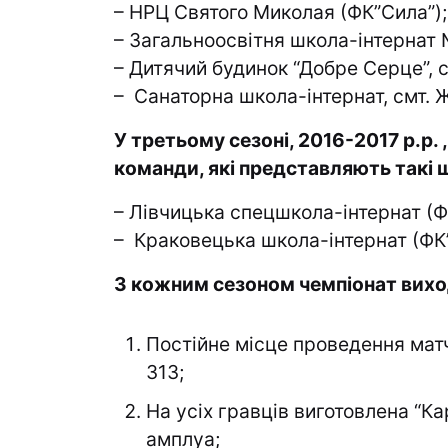
– НРЦ Святого Миколая (ФК”Сила”);
– Загальноосвітня школа-інтернат 
– Дитячий будинок “Добре Серце”, 
– Санаторна школа-інтернат, смт. 
У третьому сезоні, 2016-2017 р.р.
команди, які представляють такі 
– Лівчицька спецшкола-інтернат (Ф
– Краковецька школа-інтернат (ФК”
З кожним сезоном чемпіонат виход
Постійне місце проведення матч
313;
На усіх гравців виготовлена “Ка
амплуа;