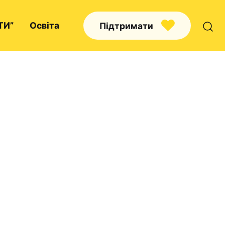
ТИ”
Освіта
Підтримати
Про нас
Капелани
Волонтерство
Наші напрямки праці
Наш покровитель
Контакти
Проекти