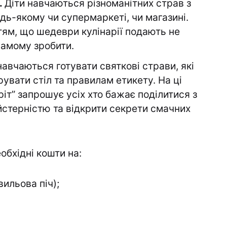
.
Діти навчаються різноманітних страв з
удь-якому чи супермаркеті, чи магазині.
тям, що шедеври кулінарії подають не
 самому зробити.
навчаються готувати святкові страви, які
увати стіл та правилам етикету. На ці
іт” запрошує усіх хто бажає поділитися з
стерністю та відкрити секрети смачних
обхідні кошти на:
вильова піч);