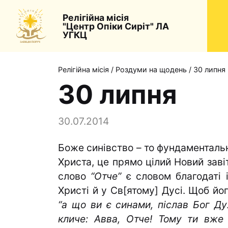
Релігійна місія
"Центр Опіки Сиріт" ЛА
УГКЦ
Релігійна місія
/
Роздуми на щодень
/
30 липня
30 липня
30.07.2014
Боже синівство – то фундаментальн
Христа, це прямо цілий Новий завіт
слово
“Отче”
є сло­вом благодаті 
Христі й у Св[ятому] Дусі. Щоб йо
“а що ви є синами, післав Бог Ду
кличе: Авва, Отче! Тому ти вже 