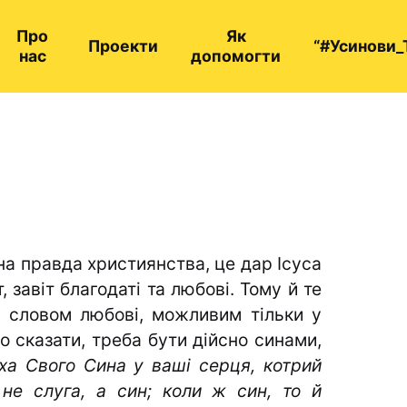
Про
Як
Проекти
“#Усинови_
нас
допомогти
а правда христи­янства, це дар Ісуса
, завіт благодаті та любові. Тому й те
і словом любові, можливим тільки у
го сказати, треба бути дійсно синами,
ха Свого Сина у ваші серця, котрий
не слу­га, а син; коли ж син, то й