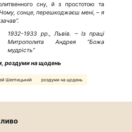
литвенного сну, й з простотою та
“Чому, сонце, перешкоджаєш мені, – я
зачав”.
1932-1933 рр., Львів. – Із праці
Митрополита
Андрея
“Божа
мудрість”
м
,
роздуми на щодень
ей Шептицький
роздуми на щодень
ливо