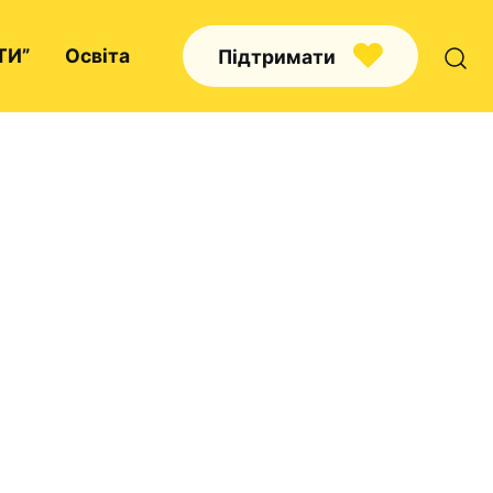
ТИ”
Освіта
Підтримати
Про нас
Капелани
Волонтерство
Наші напрямки праці
Наш покровитель
Контакти
Проекти