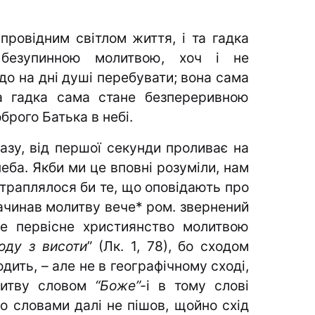
провідним світлом життя, і та гадка
безупинною молитвою, хоч і не
о на дні душі перебувати; вона сама
а гадка сама стане безпереривною
рого Батька в небі.
зу, від першої се­кунди проливає на
неба. Якби ми це вповні розуміли, нам
траплялося би те, що оповідають про
ачинав молитву вече* ром. звернений
ле первіс­не християнство молитвою
оду з висоти
” (Лк. 1, 78), бо сходом
дить, – але не в географічному сході,
олитву словом
“Боже”-
і в тому слові
о словами далі не пішов, щойно схід