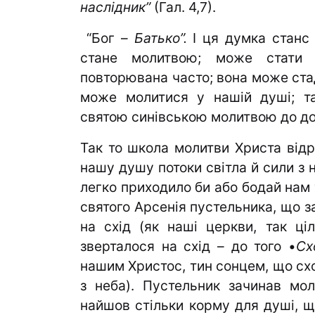
наслідник”
(Гал. 4,7).
“Бог –
Батько”.
І ця думка станс 
стане молитвою; може стати 
повторювана часто; вона може стад
може молитися у нашій душі; т
святою синівською молитвою до доб
Так то школа молитви Христа відра
нашу душу потоки світла й сили з 
легко приходило би або бодай нам 
святого Арсенія пустельника, що з
на схід (як наші церкви, так ці
зверталося на схід – до того •
Сх
нашим Христос, тин сонцем, що схо
з неба). Пустельник зачинав м
найшов стільки корму для душі, щ