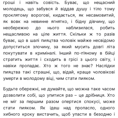
гроші і навіть совість. Буває, що нещасний
“#Усинови_ТИ”
молодець, що забувся й віддав душу і тіло тому
Законодавство
проклятому ворогові, кидається, як несамовитий,
як вовк на невинне ягнятко, і бідну дівчину, що
Освіта
необе­режно до нього наблизилася, робить
нещасливою на ціле життя. Скільки ж то разів
буває, що в шалі пияцтва чоловік майже несвідомо
Контакти
допуститься злочину, за який мусить довгі літа
покутувати в криміналі. Інший по-п’яному в бійці
(096) 749 79 80
стратить життя і сходить в грісі з цього світу, і
procopecj@gmail.com
навіки пропадає. Хто ж того не знає? Наслідки
пияцтва такі страшні, що, відай, краще чоловікові
умер­ти в молодому віці, чим стати пияком.
Будьте обережні, не думайте, що можна таке часом
дозволити собі, що упитися раз – це дрібниця. Хто
не міг за першим разом опертися спокусі, може
стати пи­яком. Як ідеш над пропасло, одного
хибного кроку ви­стачить, щоб упасти в безодню і