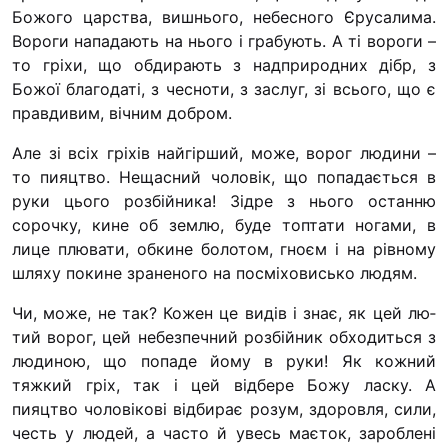
Футбольна команда 
Божого царства, вишнього, небесного Єрусалима.
Вороги нападають на нього і грабують. А ті вороги –
Кулінарний гурток “
то гріхи, що обдирають з надприродних дібр, з
Іконописна школа
Божої благодаті, з чесноти, з за­слуг, зі всього, що є
“Капеланчики”
правдивим, вічним добром.
Альтернатива
Але зі всіх гріхів найгірший, може, ворог людини –
Одна церква – одна 
то пияцтво. Нещасний чоловік, що попадається в
одна родина
руки цього розбійника! Зідре з нього останню
сорочку, кине об землю, буде топтати ногами, в
Чемпіонат з міні-фут
лице плювати, обкине болотом, гноєм і на рівному
“КОПА”
шляху покине зраненого на посміховисько людям.
Як допомогти
Чи, може, не так? Кожен це видів і знає, як цей лю­
Ми помолимося
тий ворог, цей небезпечний розбійник обходиться з
людиною, що попаде йому в руки! Як кожний
З рук в руки
тяжкий гріх, так і цей відбере Божу ласку. А
Підтримати сім’ю Те
пияцтво чоловікові відбирає розум, здоровля, сили,
Юричко
честь у людей, а часто й увесь маєток, зароблені