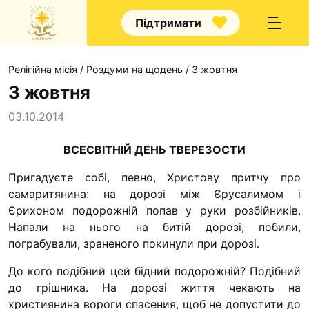
Підтримати
Релігійна місія
/
Роздуми на щодень
/
3 жовтня
3 жовтня
03.10.2014
Про нас
ВСЕСВІТНІЙ ДЕНЬ ТВЕРЕЗОСТИ
Капелани
Пригадуєте собі, певно, Христову притчу про
Волонтерство
самари­тянина: на дорозі між Єрусалимом і
Єрихоном подорожній попав у руки розбійників.
Наші напрямки праці
Напали на нього на битій доро­зі, побили,
Наш покровитель
пограбували, зраненого покинули при дорозі.
Контакти
До кого подібний цей бідний подорожній? Подібний
до грішника. На дорозі життя чекають на
Проекти
християнина вороги спасения, щоб не допустити до