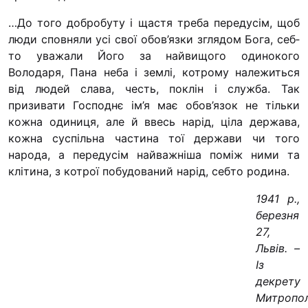
“#Усинови
…До того добробуту і щастя треба передусім, щоб
Законода
люди сповняли усі свої обов’язки зглядом Бога, себ­
то уважали Його за найвищого одинокого
Освіта
Володаря, Пана неба і землі, котрому належиться
від людей сла­ва, честь, поклін і служба. Так
призивати Господнє ім’я має обов’язок не тільки
Контакти
кожна одиниця, але й ввесь на­рід, ціла держава,
кожна суспільна частина тої держави чи того
(096) 749 79 
народа, а передусім найважніша поміж ними та
procopecj@gmail
клітина, з котрої побудований нарід, себто родина.
1941 р.,
березня
27,
Львів. –
Із
декрету
Митропо