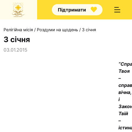
Підтримати
Релігійна місія
/
Роздуми на щодень
/
3 січня
3 січня
03.01.2015
Про нас
“Спра
Твоя
Капелани
–
Волонтер
справ
Наші напр
вічна,
і
Наш покр
Зако
Контакти
Твій
–
Проекти
істин