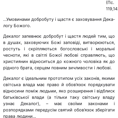
(Пс.
Футбольн
119,14
Кулінарни
…Умовинами добробуту і щастя є заховування Дека­
Іконописн
логу Божого.
“Капеланч
Альтерна
Декалог запевнює добробут і щастя людей тим, що
в душах, заховуючих Божі заповіді, витворюються,
Одна церк
рос­туть і скріпляються богословські і моральні
одна род
чесноти, які в світлі Божої любові справляють, що
Чемпіонат
християнин відноситься до кожного чоловіка як до
“КОПА”
рідного брата, серцем повним зичливости і любові.
Як допомо
Декалог є ідеальним прототипом усіх законів, якими
світська влада має право й обов’язок порядкувати
Ми помол
від­носини поміж людьми, яко розширення і відблиск
З рук в р
бать­ківської влади (а тільки таку світську владу
узнає Дека­лог), – має своїми законами і
Підтримат
розпорядками передусім святий обов’язок зберігати
Юричко
права людини…