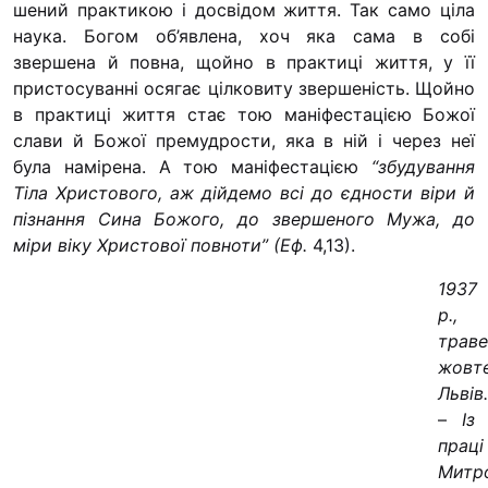
шений практикою і досвідом життя. Так само ціла
Футбольна 
наука. Богом об’явлена, хоч яка сама в собі
Кулінарний
звершена й повна, щойно в практиці життя, у її
Іконописна
пристосуванні осягає ціл­ковиту звершеність. Щойно
“Капеланчи
в практиці життя стає тою маніфестацією Божої
слави й Божої премудрости, яка в ній і через неї
Альтернати
була намірена. А тою маніфестацією
“збу­дування
Одна церкв
Тіла Христового, аж дійдемо всі до єдности віри й
одна родин
пізнання Сина Божого, до звершеного Мужа, до
міри
віку
Христової повноти” (Еф.
4,13).
Чемпіонат з
“КОПА”
1937
р.,
Як допомогт
траве
Ми помоли
жовте
Львів.
З рук в рук
–
Із
Підтримати
праці
Юричко
Митр