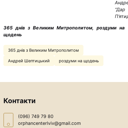
Андр
“#Усинови_Т
“Дар
Законодавс
П’яти
Освіта
365 днів з Великим Митрополитом
,
роздуми на
щодень
Контакти
365 днів з Великим Митрополитом
(096) 749 79 80
Андрей Шептицький
роздуми на щодень
procopecj@gmail.c
Контакти
(096) 749 79 80
orphancenterlviv@gmail.com