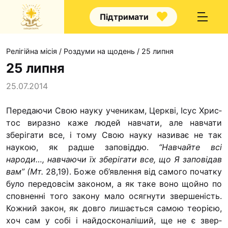
Підтримати
Релігійна місія
/
Роздуми на щодень
/
25 липня
25 липня
25.07.2014
Про нас
Передаючи Свою науку ученикам, Церкві, Ісус Хрис­
тос виразно каже людей навчати, але навчати
Капелани
зберігати все, і тому Свою науку називає не так
Волонтерст
наукою, як радше заповіддю.
“Навчайте всі
Наші напря
народи…,
навчаючи
їх зберіга­ти все, що Я заповідав
вам” (Мт.
28,19). Боже об’явлення від самого початку
Наш покров
було передовсім законом, а як таке воно щойно по
Контакти
сповненні того закону мало осягнути звершеність.
Кожний закон, як довго лишається самою теорією,
Проекти
хоч сам у собі і найдосконаліший, ще не є звер­