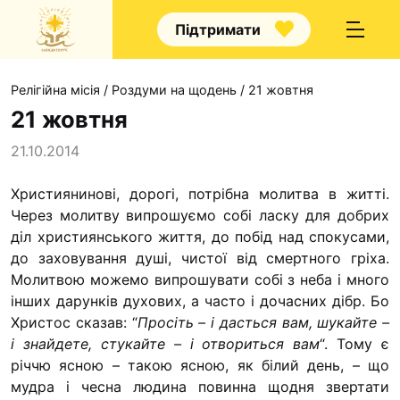
Підтримати
Релігійна місія
/
Роздуми на щодень
/
21 жовтня
21 жовтня
21.10.2014
Про нас
Християнинові, дорогі, потрібна молитва в житті.
Через молитву випрошуємо собі ласку для добрих
Капелани
діл християнського життя, до побід над спокусами,
Волонтерство
до за­ховування душі, чистої від смертного гріха.
Наші напрямки праці
Молитвою можемо випрошувати собі з неба і много
інших дарун­ків духових, а часто і дочасних дібр.
Бо
Наш покровитель
Христос сказав: “
Просіть – і дасться вам, шукайте –
Контакти
і знайдете, стукай­те – і отвориться вам
“. Тому є
річчю ясною – такою яс­ною, як білий день, – що
Проекти
мудра і чесна людина повинна щодня звертати