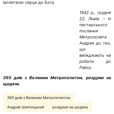
молитвою серце до Бога.
Футбольна команда “
Кулінарний гурток “
1942 р., грудня
22, Львів. – Із
Іконописна школа
пастирського
“Капеланчики”
послання
Альтернатива
Митрополита
Андрея до тих,
Одна церква – одна д
що
одна родина
виїжджають на
Чемпіонат з міні-фут
роботи до
“КОПА”
Райху
Як допомогти
365 днів з Великим Митрополитом, роздуми на
щодень
Ми помолимося
З рук в руки
365 днів з Великим Митрополитом
Підтримати сім’ю Те
Андрей Шептицький
роздуми на щодень
Юричко