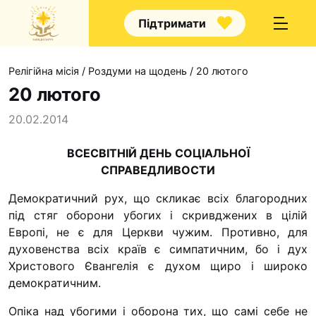
Підтримати
Релігійна місія
/
Роздуми на щодень
/
20 лютого
20 лютого
20.02.2014
Про нас
ВСЕСВІТНІЙ ДЕНЬ СОЦІАЛЬНОЇ
СПРАВЕДЛИВОСТИ
Капелани
Волонтерство
Демократичний рух, що скликає всіх благородних
під стяг оборони убогих і скривджених в цілій
Наші напрямки п
Европі, не є для Церкви чужим. Противно, для
Наш покровител
духовенства всіх країв є симпатичним, бо і дух
Христового Євангелія є духом щиро і широко
Контакти
демократичним.
Проекти
Опіка над убогими і оборона тих, що самі себе не