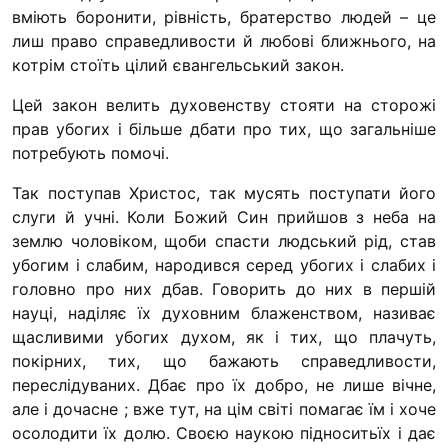
Футбольна коман
вміють боронити, рівність, братерство людей – це
лиш право справедливости й любові ближнього, на
Кулінарний гурт
котрім стоїть цілий євангельський закон.
Іконописна школ
“Капеланчики”
Цей закон велить духовенству стояти на сторожі
прав убогих і більше дбати про тих, що загальніше
Альтернатива
потребують помочі.
Одна церква – од
Так поступав Христос, так мусять поступати його
одна родина
слуги й учні. Коли Божий Син прийшов з неба на
Чемпіонат з міні
землю чоловіком, щоби спасти людський рід, став
“КОПА”
убогим і слабим, народився серед убогих і слабих і
головно про них дбав. Говорить до них в першій
Як допомогти
науці, наділяє їх духовним блаженством, називає
Ми помолимося
щасливими убогих духом, як і тих, що плачуть,
покірних, тих, що бажають справедливости,
З рук в руки
переслідуваних. Дбає про їх добро, не лише вічне,
Підтримати сім’
але і дочасне ; вже тут, на цім світі помагає їм і хоче
Юричко
осолодити їх долю. Своєю наукою підноситьїх і дає