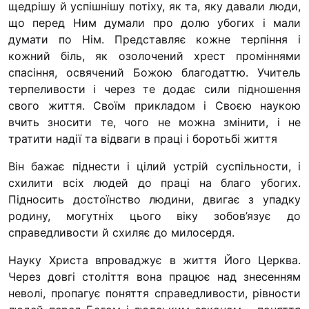
щедрішу й успішнішу потіху, як та, яку давали люди,
“#Усинови_ТИ”
що перед Ним думали про долю убогих і мали
Законодавство
думати по Нім. Представляє кожне терпіння і
кожний біль, як озолочений хрест проміннями
Освіта
спасіння, освячений Божою благодаттю. Учитель
терпеливости і через те додає сили підношення
свого життя. Своїм прикладом і Своєю наукою
Контакти
вчить зносити те, чого не можна змінити, і не
тратити надії та відваги в праці і боротьбі життя
(096) 749 79 80
procopecj@gmail.com
Він бажає піднести і цілий устрій суспільности, і
схилити всіх людей до праці на благо убогих.
Підносить достоїнство людини, двигає з упадку
родину, могутніх цього віку зобов’язує до
справедливости й схиляє до милосердя.
Науку Христа впроваджує в життя Його Церква.
Через довгі століття вона працює над знесенням
неволі, пропагує поняття справедливости, рівности