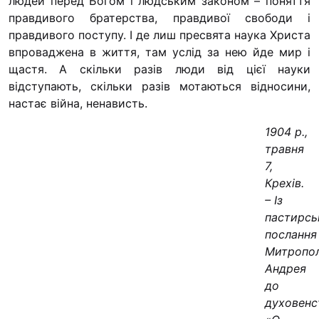
людей перед Богом і людським законом – поняття
правдивого братерства, правдивої свободи і
правдивого поступу. І де лиш пресвята наука Христа
впроваджена в життя, там услід за нею йде мир і
щастя. А скільки разів люди від цієї науки
відступають, скільки разів мотаються відносини,
настає війна, ненависть.
1904 р.,
травня
7,
Крехів.
– Із
пастирсь
послання
Митропо
Андрея
до
духовенс