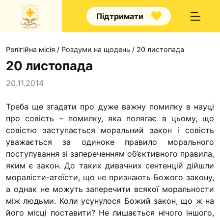
Підтримати
Релігійна місія
/
Роздуми на щодень
/
20 листопада
20 листопада
20.11.2014
Про нас
Треба ще згадати про дуже важну помилку в науці
про совість – помилку, яка полягає в цьому, що
Капелани
совістю заступається моральний закон і совість
Волонтерство
уважається за одиноке правило морального
Наші напрямки праці
поступування зі запере­ченням об’єктивного правила,
яким є закон. До таких дивачних сентенцій дійшли
Наш покровитель
моралісти-атеїсти, що не признають Божого закону,
Контакти
а однак не можуть заперечи­ти всякої моральности
між людьми. Коли усунулося Бо­жий закон, що ж на
Проекти
його місці поставити? Не лишається нічого іншого,