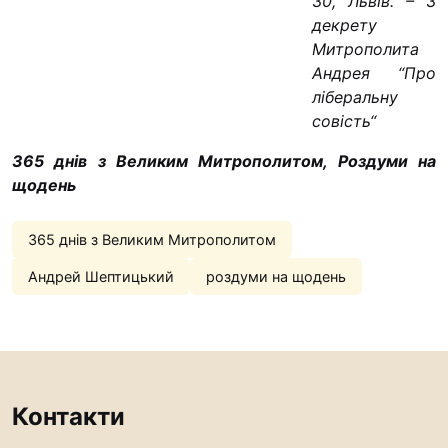
30, Львів. – З
“#Усинови_ТИ”
декрету
Митрополита
Законодавство
Андрея “Про
Освіта
ліберальну
совість“
365 днів з Великим Митрополитом, Роздуми на
Контакти
щодень
(096) 749 79 80
procopecj@gmail.com
365 днів з Великим Митрополитом
Андрей Шептицький
роздуми на щодень
Контакти