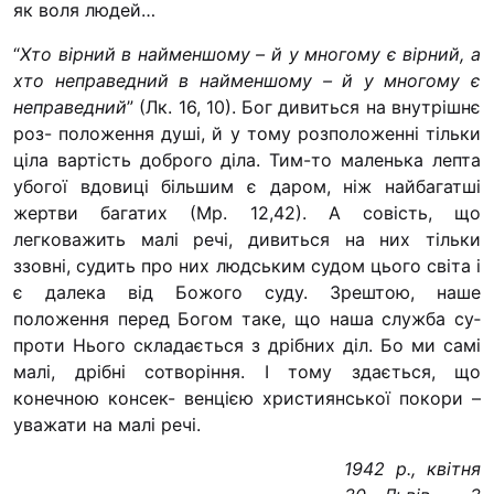
як воля людей…
Футбольна команда “
Кулінарний гурток “
“
Хто вірний в найменшому – й у многому є вірний, а
хто неправедний в найменшому – й у многому є
Іконописна школа
непра­ведний
” (Лк. 16, 10). Бог дивиться на внутрішнє
“Капеланчики”
роз- положення душі, й у тому розположенні тільки
Альтернатива
ціла вартість доброго діла. Тим-то маленька лепта
убогої вдовиці більшим є даром, ніж найбагатші
Одна церква – одна д
жертви бага­тих (Мр. 12,42). А совість, що
одна родина
легковажить малі речі, ди­виться на них тільки
Чемпіонат з міні-фут
ззовні, судить про них людським судом цього світа і
“КОПА”
є далека від Божого суду. Зрештою, наше
положення перед Богом таке, що наша служба су­
Як допомогти
проти Нього складається з дрібних діл. Бо ми самі
Ми помолимося
малі, дрібні сотворіння. І тому здається, що
конечною консек- венцією християнської покори –
З рук в руки
уважати на малі речі.
Підтримати сім’ю Те
Юричко
1942 р., квітня