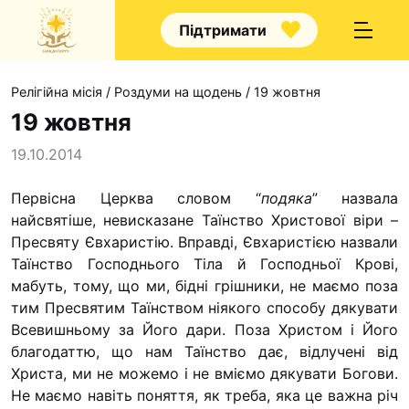
Підтримати
Релігійна місія
/
Роздуми на щодень
/
19 жовтня
19 жовтня
19.10.2014
Про нас
Первісна Церква словом “
подяка
” назвала
найсвятіше, невисказане Таїнство Христової віри –
Капелани
Пресвяту Євхаристію. Вправді, Євхаристією назвали
Волонтерство
Таїнство Гос­поднього Тіла й Господньої Крові,
Наші напрямки праці
мабуть, тому, що ми, бідні грішники, не маємо поза
тим Пресвятим Таїнством ніякого способу дякувати
Наш покровитель
Всевишньому за Його дари. Поза Христом і Його
Контакти
благодаттю, що нам Таїнство дає, відлучені від
Христа, ми не можемо і не вміємо дяку­вати Богови.
Проекти
Не маємо навіть поняття, як треба, яка це важна річ