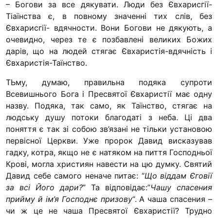
– Богови за все дякувати. Люди без Євхарисгії-
Футбольна команда “
Тіаїнства є, в повному значенні тих слів, без
Кулінарний гурток “
Євхарисгії- вдячности. Вони Богови не дякують, а
Іконописна школа
очевидно, через те є позбавлені великих Божих
“Капеланчики”
дарів, що на людей стя­гає Євхаристія-вдячність і
Євхаристія-Таїнство.
Альтернатива
ТЬму, думаю, правильна подяка супроти
Одна церква – одна д
Всевишнього Бога і Пресвятої Євхаристії має одну
одна родина
назву. Подяка, так само, як Таїнство, стягає на
Чемпіонат з міні-фут
людську душу потоки бла­годаті з неба. Ці два
“КОПА”
поняття є так зі собою зв’язані не тільки установою
первісної Церкви. Уже пророк Давид висказував
Як допомогти
гадку, котра, якщо не є натяком на пиття Господньої
Ми помолимося
Крові, могла християн навести на цю думку. Святий
Давид себе самого неначе питає: “
Що віддам Єговії
З рук в руки
за всі Його дари?
” Та відповідає:”
Чашу спасения
Підтримати сім’ю Те
прийму й ім’я Господнє призову
“. А чаша спасения –
Юричко
чи ж це не чаша Пресвятої Євхаристії? Трудно