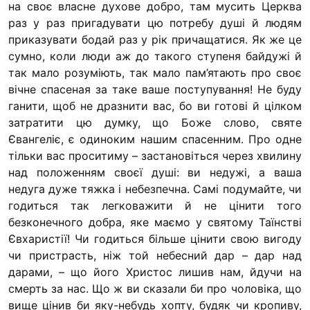
на своє власне духове добро, там мусить Церк­ва
Футбольна 
раз у раз пригадувати цю потребу душі й людям
Кулінарний
при­казувати бодай раз у рік причащатися. Як же це
Іконописна
сумно, коли люди аж до такого ступеня байдужі й
“Капеланчи
так мало розуміють, так мало пам’ятають про своє
вічне спасен­ая за таке ваше поступування! Не буду
Альтернат
ганити, щоб не дразнити вас, бо ви готові й цілком
Одна церкв
затратити цю думку, що Боже слово, святе
одна роди
Євангеліє, є одиноким нашим спа­сенним. Про одне
тільки вас проситиму – застановіться через хвилину
Чемпіонат 
над положенням своєї душі: ви недужі, а ваша
“КОПА”
недуга дуже тяжка і небезпечна. Самі подумайте, чи
Як допомог
годиться так легковажити й не цінити того
безконечного добра, яке маємо у святому Таїнстві
Ми помоли
Євхаристії! Чи годиться більше цінити свою вигоду
З рук в ру
чи пристрасть, ніж той небесний дар – дар над
дарами, – що його Христос лишив нам, йдучи на
Підтримати
смерть за нас. Що ж ви сказали би про чоловіка, що
Юричко
вище цінив би яку-небудь хопту, будяк чи кропиву,