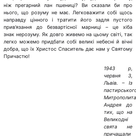
“#Усинови_
ніж прегарний лан пшениці? Ви сказали би про
нього, що розуму не має. Легковажити собі щось
Законодав
направду цінного і тратити його задля пустого
прив’язання до безвартісної марниці – це хіба
Освіта
знак нерозуму. Як довго живемо на цьому світі, так
легко можемо придбати собі великі небесні й вічні
добра, що їх Христос Спаситель дає нам у Святому
Контакти
Причастю!
(096) 749 79 8
1943 р,
procopecj@gmail.
червня 3,
Львів. – Із
пастирськог
Митрополит
Андрея до
тих, що на
Великодні
свята не
причащали