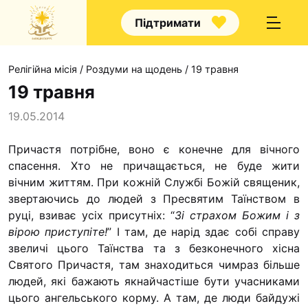
Підтримати
Релігійна місія
/
Роздуми на щодень
/
19 травня
19 травня
19.05.2014
Про нас
Причастя потрібне, воно є конечне для вічного
спасення. Хто не причащається, не буде жити
Капелани
вічним жит­тям. При кожній Службі Божій священик,
Волонтерс
звертаючись до людей з Пресвятим Таїнством в
Наші напря
руці, взиває усіх при­сутніх: “
Зі страхом Божим і з
вірою приступіте!
” І там, де нарід здає собі справу
Наш покро
звеличі цього Таїнства та з безконечного хісна
Контакти
Святого Причастя, там знаходиться чимраз більше
людей, які бажають якнайчастіше бути учасниками
Проекти
цього ангельського корму.
А там, де люди байдужі