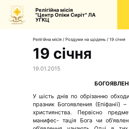
Релігійна місія
"Центр Опіки Сиріт" ЛА
УГКЦ
Релігійна місія
/
Роздуми на щодень
/
19 січня
19 січня
19.01.2015
БОГОЯВЛЕН
У шість днів по обрізанню обходит
празник Богоявления (Епіфанії) –
християнства. Пер­вісно предм
манифес- тація Бога чи об’явлен
об’явлення узнають Отці в тих