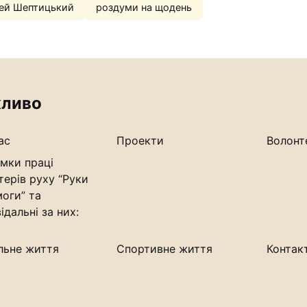
ей Шептицький
роздуми на щодень
ливо
ас
Проекти
Волонт
мки праці
терів руху “Руки
оги” та
ідальні за них:
льне життя
Спортивне життя
Контак