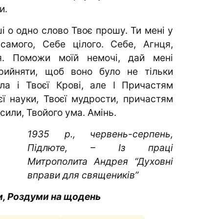
и.
ші о одно слово Твоє прошу. Ти мені у
мого, Себе цілого. Себе, Агнця,
я. Поможи моїй немочі, дай мені
рийняти, щоб воно було не тільки
ла і Твоєї Крові, але І Причастям
єї науки, Твоєї мудрости, причастям
 сили, Твойого ума. Амінь.
1935 р., червень-серпень,
Підлюте, – Із праці
Митрополита Андрея “Духовні
вправи для священиків”
м, Роздуми на щодень