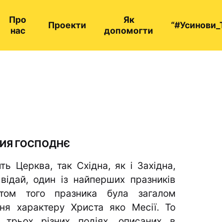
Про
Як
Проекти
“#Усинови_
нас
допомогти
ИЯ ГОСПОДНЄ
ь Церква, так Східна, як і Західна,
 відай, один із найперших празників
етом того празника була загалом
ня характеру Христа яко Месії. То
 трьох різних подіях, описаних в