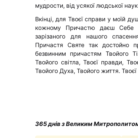
мудрости, від усякої людської наук
Вкінці, для Твоєї справи у моїй ду
кожному Причастю даєш Себе са
зарізаного для нашого спасенн
Причастя Святе так достойно п
безвинним причастям Твойого Ті
Твойого світла, Твоєї правди, Тво
Твойого Духа, Твойого жит­тя. Твоєї
365 днів з Великим Митрополито