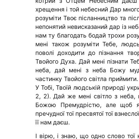
котрий з Отцем Не­бесним даєш 
хрещення і той небесний Дар много
розуміти Твоє післанництво та піс
непонятий невисказаний дар із неба
нам ту благодать бодай трохи розу
мені також розуміти Тебе, людс
поволі доходити до пізнання тво
Твойого Духа. Дай мені пізнати Теб
неба, дай мені з неба Божу муд
частинку Твойого світла приймити.
У Тобі, Твоїй людській при­роді укр
2, 2). Дай же мені світло з неба,
Божою Премудрістю, але щоб я 
пречудної тої пресвятої тої взнес
її нам даєш.
І вірю, і знаю, що одно слово тої