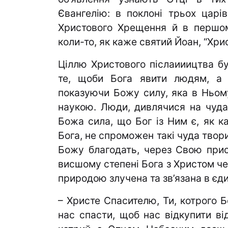
Євангелію: в поклоні трьох царі
Христового Хрещення й в пер­шом
коли-то, як каже святий Йоан, “Хрис
Ціллю Христового післаииицтва бу
те, щоби Бога явити людям, а Б
показуючи Божу силу, яка в Ньому
наукою. Люди, дивлячися на чуда
Божа сила, що Бог із Ним є, як ка
Бога, не спроможен такі чуда творит
Божу благодать, через Свою при­с
висшому степені Бога з Христом ч
приро­дою злучена та зв’язана в єд
– Христе Спасителю, Ти, котрого Б
нас спасти, щоб нас відкупити від