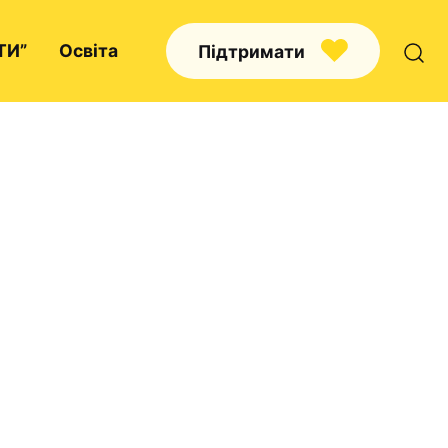
ТИ”
Освіта
Підтримати
Про нас
Капелани
Волонтерство
Наші напрямки праці
Наш покровитель
Контакти
Проекти