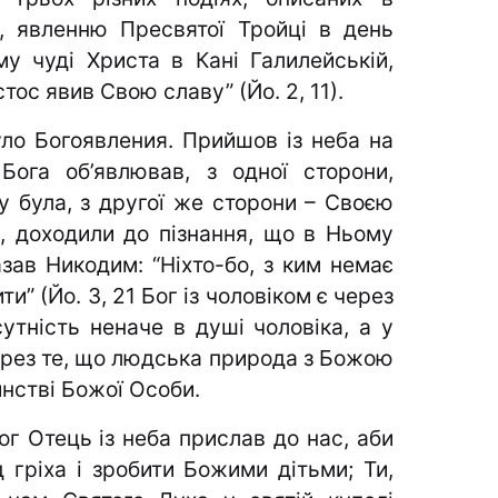
в, явленню Пресвятої Тройці в день
у чуді Христа в Кані Галилейській,
тос явив Свою славу” (Йо. 2, 11).
ло Богоявления. Прийшов із неба на
ога об’явлював, з одної сторони,
 була, з другої же сторони – Своєю
, доходили до пізнання, що в Ньому
зав Никодим: “Ніхто-бо, з ким немає
и” (Йо. З, 21 Бог із чоловіком є через
утність неначе в душі чоловіка, а у
ерез те, що людська природа з Божою
инстві Божої Особи.
ог Отець із неба прислав до нас, аби
 гріха і зробити Божими дітьми; Ти,