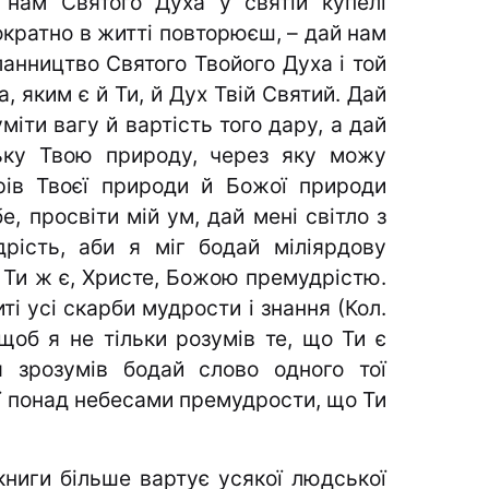
нам Святого Духа у святій купелі
кратно в житті повторюєш, – дай нам
ланництво Святого Твойого Духа і той
, яким є й Ти, й Дух Твій Святий. Дай
міти вагу й вартість того дару, а дай
ьку Твою природу, через яку можу
рів Твоєї природи й Божої природи
е, просвіти мій ум, дай мені світло з
рість, аби я міг бодай міліярдову
 Ти ж є, Христе, Божою премудрістю.
иті усі скарби мудрости і знання (Кол.
 щоб я не тільки розумів те, що Ти є
зрозумів бодай слово одного тої
лої понад небесами премудрости, що Ти
 книги більше вартує усякої людської