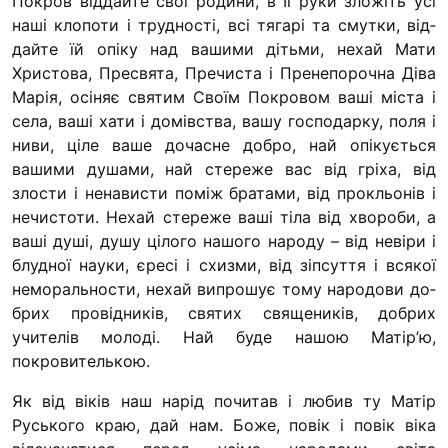
Покров віддайте свої родини, в Її руки зложіть усі
Футбольна команда 
наші клопоти і трудності, всі тягарі та смутки, від­
Кулінарний гурток “
дайте їй опіку над вашими дітьми, нехай Мати
Христо­ва, Пресвята, Пречиста і Пренепорочна Діва
Іконописна школа
Марія, осі­няє святим Своїм Покровом ваші міста і
“Капеланчики”
села, ваші хати і домівства, вашу господарку, поля і
Альтернатива
ниви, ціле ваше до­часне добро, най опікується
вашими душами, най стере­же вас від гріха, від
Одна церква – одна 
злости і ненависти поміж братами, від прокльонів і
одна родина
нечистоти.
Нехай стереже ваші тіла від хвороби, а
Чемпіонат з міні-фут
ваші душі, душу цілого нашого народу – від невіри і
“КОПА”
блудної науки, єресі і схизми, від зіпсуття і вся­кої
неморальности, нехай випрошує тому народови до­
Як допомогти
брих провідників, святих священиків, добрих
Ми помолимося
учителів молоді. Най буде нашою Матір’ю,
покровителькою.
З рук в руки
Підтримати сім’ю Те
Як від віків наш нарід почитав і любив ту Матір
Юричко
Русь­кого краю, дай нам. Боже, повік і повік віка