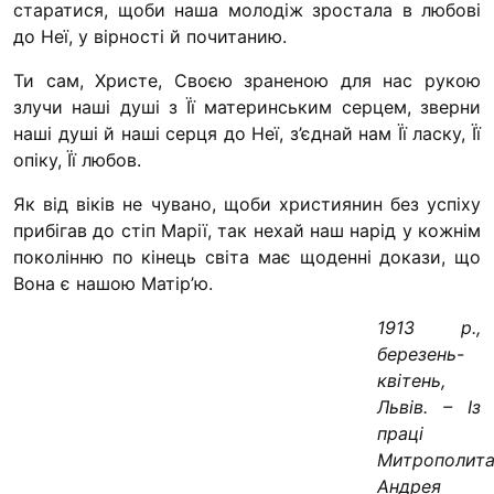
старати­ся, щоби наша молодіж зростала в любові
до Неї, у вір­ності й почитанию.
Ти сам, Христе, Своєю зраненою для нас рукою
злучи наші душі з Її материнським серцем, зверни
наші душі й наші серця до Неї, з’єднай нам Її ласку, Її
опіку, Її любов.
Як від віків не чувано, щоби християнин без успіху
прибігав до стіп Марії, так нехай наш нарід у кожнім
по­колінню по кінець світа має щоденні докази, що
Вона є нашою Матір’ю.
1913 р.,
березень-
квітень,
Львів. – Із
праці
Митрополит
Андрея