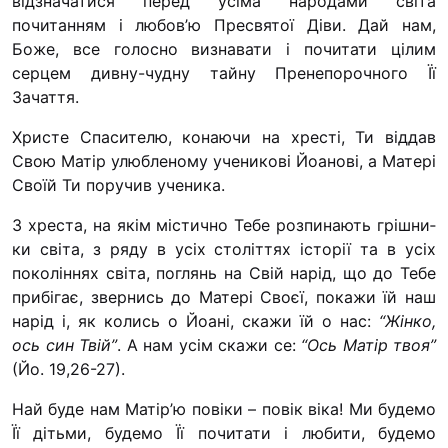
відзначати­ся перед усіма народами світа
“#Усинови_ТИ”
почитанням і любов’ю Пресвятої Діви. Дай нам,
Боже, все голосно визнавати і почитати цілим
Законодавство
серцем дивну-чудну тайну Пренепорочного Її
Освіта
Зачаття.
Христе Спасителю, конаючи на хресті, Ти віддав
Свою Матір улюбленому ученикові Йоанові, а Матері
Контакти
Своїй Ти поручив ученика.
(096) 749 79 80
З хреста, на якім містично Тебе розпинають грішни­
procopecj@gmail.com
ки світа, з ряду в усіх століттях історії та в усіх
поколін­нях світа, поглянь на Свій нарід, що до Тебе
прибігає, звернись до Матері Своєї, покажи їй наш
нарід і, як ко­лись о Йоані, скажи їй о нас:
“Жінко,
ось син Твій”
. А нам усім скажи се:
“Ось Матір твоя”
(Йо. 19,26-27).
Най буде нам Матір’ю повіки – повік віка! Ми будемо
Її дітьми, будемо Її почитати і любити, будемо