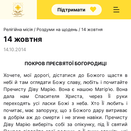
Підтримати
Релігійна місія
/
Роздуми на щодень
/
14 жовтня
14 жовтня
14.10.2014
Про нас
ПОКРОВ ПРЕСВЯТОЇ БОГОРОДИЦІ
Капелани
Хочете, мої дорогі, дістатися до Божого щастя в
Волонтерство
небі й там оглядати Божу славу, любіть і почитайте
Пречисту Діву Марію. Вона є нашою Матір’ю. Вона
Наші напрямки праці
дала нам Спа­сителя Христа, через Її руки
Наш покровитель
переходять усі ласки Божі з неба. Хто Її любить і
почитає, має запоруку, що з Божого дару витриває
Контакти
в добрім аж до смерти і не згине навіки. Пречисту
Проекти
Діву Марію виберіть собі за опікунку, під Її святий