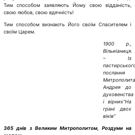
Футбольна команда 
Тим способом заявляють Йому свою відданість,
свою любов, свою вдячність!
Кулінарний гурток “
Іконописна школа
Тим способом визнають Його своїм Спасителем і
“Капеланчики”
своїм Царем.
Альтернатива
1900 р.,
Вільиіаниця.
Одна церква – одна 
– Із
одна родина
пастирськог
Чемпіонат з міні-фут
послання
“КОПА”
Митрополит
Андрея до
Як допомогти
духовенства
Ми помолимося
і вірних”На
грані двох
З рук в руки
віків”
Підтримати сім’ю Те
Юричко
365 днів з Великим Митрополитом, Роздуми на