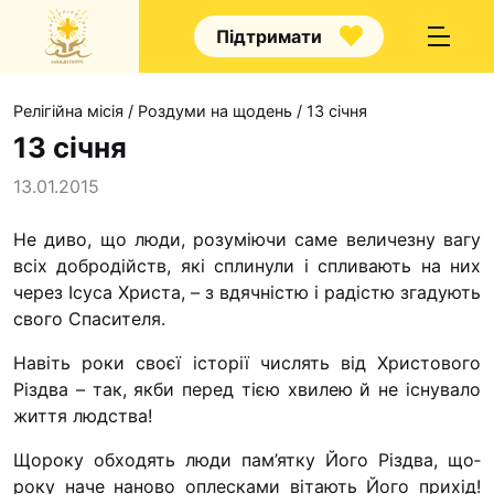
Підтримати
Релігійна місія
/
Роздуми на щодень
/
13 січня
13 січня
13.01.2015
Про нас
Не диво, що люди, розуміючи саме величезну вагу
всіх добродійств, які сплинули і спливають на них
Капелани
че­рез Ісуса Христа, – з вдячністю і радістю згадують
Волонтерство
свого Спасителя.
Наші напрямки праці
Навіть роки своєї історії числять від Христового
Наш покровитель
Різдва – так, якби перед тією хвилею й не існувало
жит­тя людства!
Контакти
Щороку обходять люди пам’ятку Його Різдва, що­
Проекти
року наче наново оплесками вітають Його прихід!