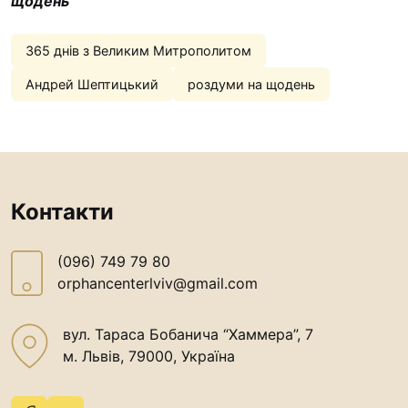
щодень
“#Усинови_ТИ”
Законодавство
365 днів з Великим Митрополитом
Андрей Шептицький
роздуми на щодень
Освіта
Контакти
(096) 749 79 80
Контакти
procopecj@gmail.com
(096) 749 79 80
orphancenterlviv@gmail.com
вул. Тараса Бобанича “Хаммера”, 7
м. Львів, 79000, Україна