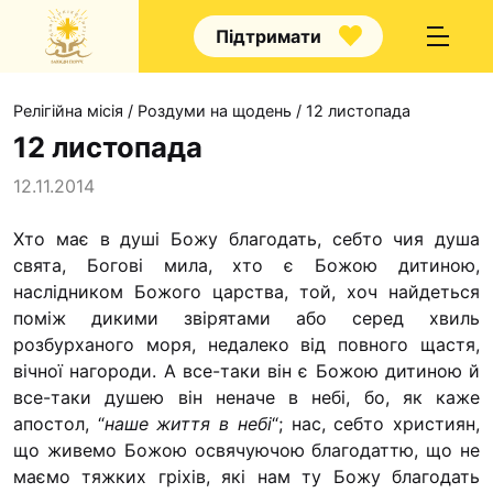
Підтримати
Релігійна місія
/
Роздуми на щодень
/
12 листопада
12 листопада
12.11.2014
Про нас
Хто має в душі Божу благодать, себто чия душа
свята, Богові мила, хто є Божою дитиною,
Капелани
наслідником Божого царства, той, хоч найдеться
Волонтерство
поміж дикими звірятами або серед хвиль
Наші напрямки праці
розбурханого моря, недалеко від повного щастя,
вічної нагороди. А все-таки він є Божою дитиною й
Наш покровитель
все-таки душею він неначе в небі, бо, як каже
Контакти
апостол, “
наше життя в небі
“; нас, себто християн,
що живемо Божою освячуючою благодаттю, що не
Проекти
маємо тяжких гріхів, які нам ту Божу благодать