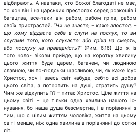
відбирають.
А навпаки, хто Божої благодаті не має,
Футбольна команда “
то хоч він і на царських пре­столах серед розкошів і
Кулінарний гурток “
багацтва, все-таки він рабом, ра­бом гріха, рабом
Іконописна школа
своїх пристрастей. “
Чи не знаєте, – каже апостол, –
“Капеланчики”
що кому віддаєте себе в слуги на послух, то ви
слугами того, кого слухаєте: або гріха на смерть,
Альтернатива
або послуху на праведність?
” (Рим. 6,16) Що ж із
Одна церква – одна д
того чоло- вікови прийде, що на коротку хвилину
одна родина
цього життя буде царем, багачем, чи людиною
славною, чи по-людськи щасливою, чи, як каже Ісус
Чемпіонат з міні-фут
Христос, хоч і ввесь світ набу­де, себто всі добра
“КОПА”
цього світа, а потерпить на душі, стра­тить душу?
Як допомогти
Чим же відкупить її? – питає Христос. Ціле життя на
цьому світі – це тільки одна хвилина нашого іс­
Ми помолимося
нування, бо наша душа безсмертна, і в порівнянні з
З рук в руки
тим, що є цілим життям чоловіка, життя на цьому
світі менше, ніж одна хвилина в порівнянні до сотки
Підтримати сім’ю Те
літ.
Юричко