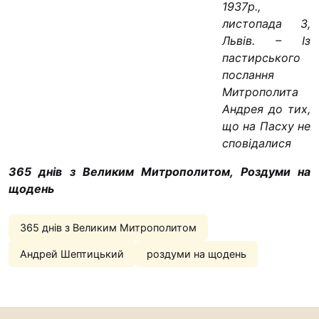
1937р.,
“#Усинови_ТИ”
листопада 3,
Законодавство
Львів. – Із
пастирського
Освіта
послання
Митрополита
Андрея до тих,
Контакти
що на Пасху не
(096) 749 79 80
сповідалися
procopecj@gmail.com
365 днів з Великим Митрополитом, Роздуми на
щодень
365 днів з Великим Митрополитом
Андрей Шептицький
роздуми на щодень