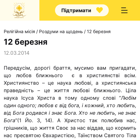
Підтримати
Релігійна місія
/
Роздуми на щодень
/
12 березня
12 березня
12.03.2014
Про 
Передусім, дорогі браття, мусимо вам пригадати,
що любов ближнього є в християнстві всім.
Ка
Християнство – це наука любові, а християнська
Во
праведність – це життя любові ближнього. Ціла
На
наука Ісуса Христа в тому одному слові “
Любім
один одного; любов є від бога, і кожний, хто любить,
На
від Бога родився і знає Бога. Хто не любить, не знає
Ко
Бога
”(1 Йо. 3, 14).
А Христос так полюбив нас,
грішників, що життя Своє за нас віддав, що кормить
Прое
нас пресвятою Євхаристією, Таїнством Святого Тіла