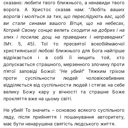
сказано: любити твого ближнього, а ненавиди твого
“#Ус
ворога. А Христос сказав нам: “
Любіть ваших
За
ворогів і моліться за тих, що переслідують вас, щоб
ви стали синами вашого Вітця, що на небесах,
Осві
Котрий Свому сонцю велить сходити на добрих і на
злих і посилає дощ на праведних і неправедних
”
(Мт. 5, 45). Тої то пресвятої всеобіймаючої
Контакти
християнської любові ближнього для Бога найгірше
відрікається і в собі її нищить той, хто
(096) 7
допускається страшного, мерзенного злочину проти
procopecj
п’ятої заповіді Божої: “
Не убий!
” Тяжким гріхом
проти суспільности людей чоловіковбивник
відділяється від суспільности людей і стягає на себе
велику Божу кару у вічності та страшне Боже
прокляття вже на цьому світі.
Не убий! То значить – основою всякого суспільного
лвду, після прийняття і пошанування авторитету,
має бути ненарушена святість людського життя.