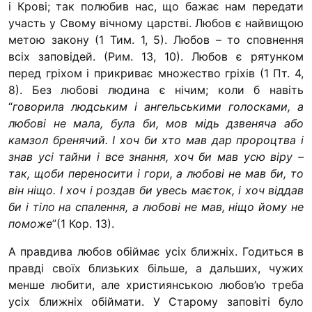
і Крові; так полюбив нас, що бажає нам передати
Фу
участь у Свому вічному царстві. Любов є найвищою
Ку
метою закону (1 Тим. 1, 5). Любов – то сповнення
Ік
всіх заповідей. (Рим. 13, 10). Любов є рятунком
“К
перед гріхом і прикриває множество гріхів (1 Пт. 4,
8). Без любові людина є нічим; коли б навіть
Ал
“
говорила людським і ангельськими голосками, а
Од
любові не мала, була би, мов мідь дзвеняча або
од
камзол бренячий. І хоч би хто мав дар пророцтва і
знав усі тайни і все знання, хоч би мав усю віру –
Че
так, щоби переносити і гори, а любові не мав би, то
“К
він ніщо. І хоч і роздав би увесь маєток, і хоч віддав
Як д
би і тіло на спалення, а любові не мав, ніщо йому не
поможе
”(1 Кор. 13).
Ми
А правдива любов обіймає усіх ближніх. Годиться в
З 
правді своїх близьких більше, а дальших, чужих
Пі
менше любити, але християнською любов’ю треба
Юр
усіх ближніх обіймати. У Старому заповіті було