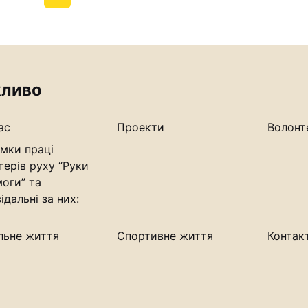
ливо
ас
Проекти
Волонт
мки праці
терів руху “Руки
оги” та
ідальні за них:
льне життя
Спортивне життя
Контак