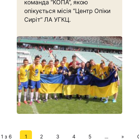
команда “КОПА”, якою
опікується місія “Центр Опіки
Сиріт” ЛА УГКЦ.
1 з 6
1
2
3
4
5
...
»