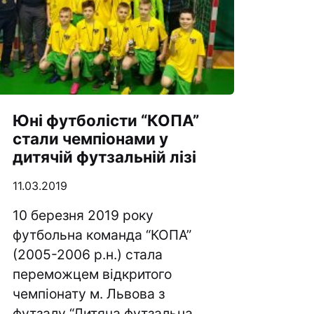
Футбольна команда “
Кулінарний гурток “
Іконописна школа
“Капеланчики”
Альтернатива
Юні футболісти “КОПА”
Одна церква – одна д
стали чемпіонами у
одна родина
дитячій футзальній лізі
Чемпіонат з міні-фут
“КОПА”
11.03.2019
Як допомогти
10 березня 2019 року
футбольна команда “КОПА”
Ми помолимося
(2005-2006 р.н.) стала
З рук в руки
переможцем відкритого
Підтримати сім’ю Те
чемпіонату м. Львова з
Юричко
футзалу “Дитяча футзальна