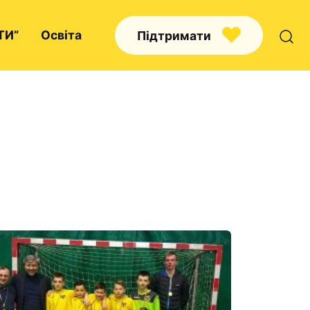
ТИ”
Освіта
Підтримати
Про нас
Капелани
Волонтерство
Наші напрямки праці
Наш покровитель
Контакти
Проекти