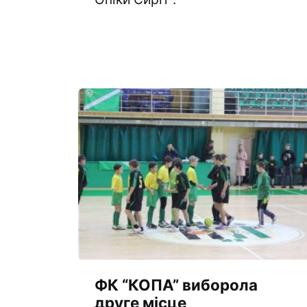
ФК “КОПА” виборола
друге місце