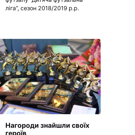
“#Усинови_ТИ”
ліга”, сезон 2018/2019 р.р.
Законодавство
Освіта
Контакти
(096) 749 79 80
procopecj@gmail.com
Нагороди знайшли своїх
героїв