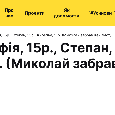
Про
Як
Проекти
“#Усинови_
нас
допомогти
 15р., Степан, 13р., Ангеліна, 5 р. (Миколай забрав цей лист)
ія, 15р., Степан, 
р. (Миколай забра