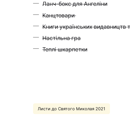
Ланч-бокс для Ангеліни
Канцтовари
Книги українських видавництв т
Настільна гра
Теплі шкарпетки
Листи до Святого Миколая 2021