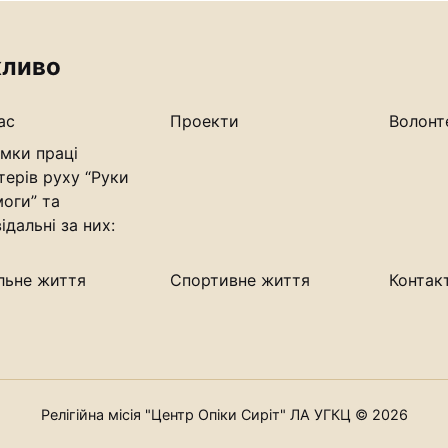
ливо
ас
Проекти
Волонт
мки праці
терів руху “Руки
оги” та
ідальні за них:
льне життя
Спортивне життя
Контак
Релігійна місія "Центр Опіки Сиріт" ЛА УГКЦ © 2026