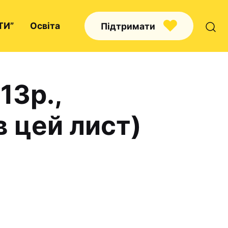
ТИ”
Освіта
Підтримати
13р.,
Про нас
в цей лист)
Капелани
Волонтерство
Наші напрямки праці
Наш покровитель
Контакти
Проекти