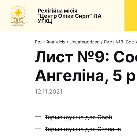
Релігійна місія
"Центр Опіки Сиріт" ЛА
УГКЦ
Релігійна місія
/
Uncategorized
/
Лист №9: Софія,
Лист №9: Соф
Ангеліна, 5 
12.11.2021
Термокружка для Софії
Термокружка для Степана