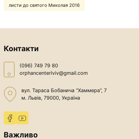
“#Усинови_ТИ”
листи до святого Миколая 2016
Законодавство
Освіта
Контакти
Контакти
(096) 749 79 80
(096) 749 79 80
procopecj@gmail.com
orphancenterlviv@gmail.com
вул. Тараса Бобанича “Хаммера”, 7
м. Львів, 79000, Україна
Важливо