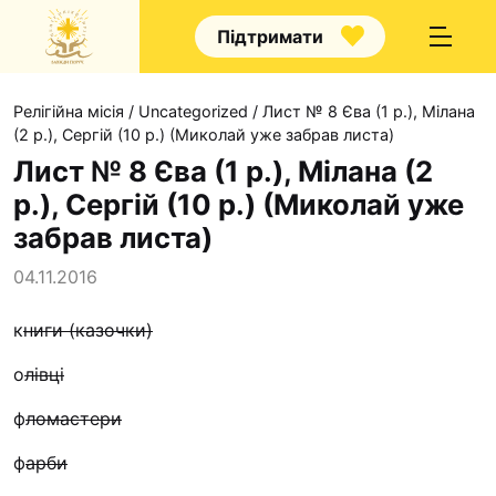
Підтримати
Релігійна місія
/
Uncategorized
/
Лист № 8 Єва (1 р.), Мілана
(2 р.), Сергій (10 р.) (Миколай уже забрав листа)
Лист № 8 Єва (1 р.), Мілана (2
р.), Сергій (10 р.) (Миколай уже
Про нас
забрав листа)
Капелани
04.11.2016
Волонтерство
к
ниги (казочки)
Наші напрямки праці
о
лівці
Наш покровитель
ф
ломастери
Контакти
Проекти
ф
арби