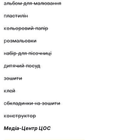
а
льбом для малювання
Футбольна команда “
Кулінарний гурток “
п
ластилін
Іконописна школа
к
ольоровий папір
“Капеланчики”
р
озмальовки
Альтернатива
н
абір для пісочниці
Одна церква – одна д
одна родина
д
итячий посуд
Чемпіонат з міні-фут
з
ошити
“КОПА”
к
лей
Як допомогти
о
бкладинки на зошити
Ми помолимося
З рук в руки
к
онструктор
Підтримати сім’ю Те
Медіа-Центр ЦОС
Юричко