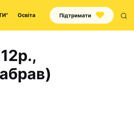
ТИ”
Освіта
Підтримати
12р.,
Про нас
забрав)
Капелани
Волонтерство
Наші напрямки праці
Наш покровитель
Контакти
Проекти