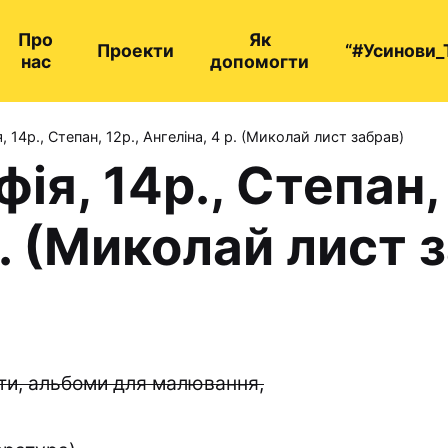
Про
Як
Проекти
“#Усинови_
нас
допомогти
 14р., Степан, 12р., Ангеліна, 4 р. (Миколай лист забрав)
ія, 14р., Степан, 
р. (Миколай лист 
ити, альбоми для малювання,