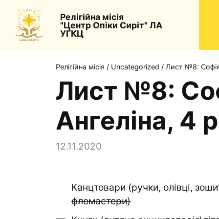
Релігійна місія
"Центр Опіки Сиріт" ЛА
УГКЦ
Релігійна місія
/
Uncategorized
/
Лист №8: Софія,
Лист №8: Соф
Ангеліна, 4 
12.11.2020
Канцтовари (ручки, олівці, зош
фломастери)