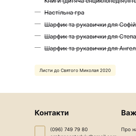
Книги (дитяча енциклопедія\літ
Настільна гра
Шарфик та рукавички для Софій
Шарфик та рукавички для Степ
Шарфик та рукавички для Ангел
Листи до Святого Миколая 2020
Контакти
Важ
(096) 749 79 80
Про н