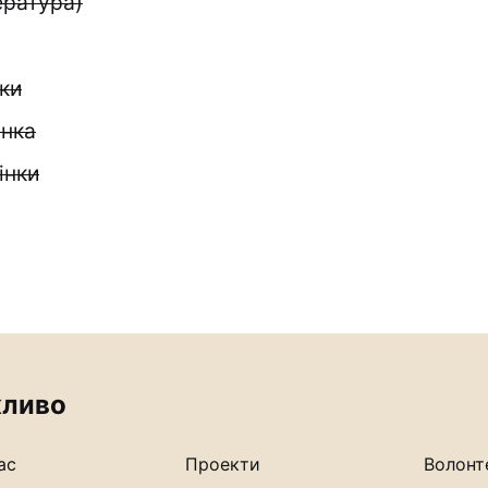
ература)
ки
анка
інки
ливо
ас
Проекти
Волонт