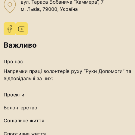
вул. Тараса Бобанича “Хаммера”, 7
“#Усинов
м. Львів, 79000, Україна
Законо
Освіта
Важливо
Контакти
(096) 749 7
Про нас
procopecj@gma
Напрямки праці волонтерів руху “Руки Допомоги” та
відповідальні за них:
Проекти
Волонтерство
Соціальне життя
Спортивне життя