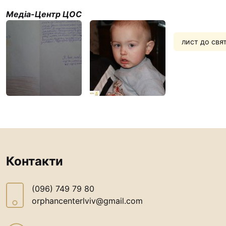
Футбол
Медіа-Центр ЦОС
Кулінар
Іконопи
лист до свя
“Капела
Альтер
Одна це
одна р
Чемпіон
“КОПА”
Як допом
Контакти
Ми пом
З рук в
(096) 749 79 80
orphancenterlviv@gmail.com
Підтрим
Юричк