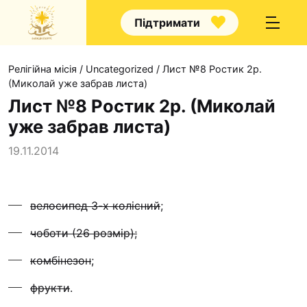
Підтримати
Релігійна місія
/
Uncategorized
/
Лист №8 Ростик 2р.
(Миколай уже забрав листа)
Лист №8 Ростик 2р. (Миколай
уже забрав листа)
Про нас
19.11.2014
Капела
Волонт
велосипед 3-х колісний
;
Наші на
чоботи (26 розмір);
Наш по
Контак
комбінезон
;
Проекти
фрукти
.