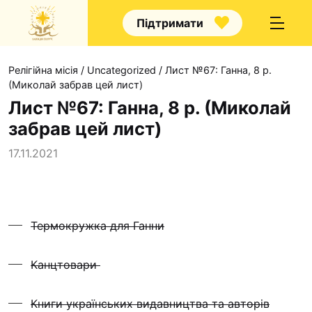
Підтримати
Релігійна місія
/
Uncategorized
/
Лист №67: Ганна, 8 р.
(Миколай забрав цей лист)
Лист №67: Ганна, 8 р. (Миколай
забрав цей лист)
Про нас
17.11.2021
Капелани
Волонтерство
Наші напрямки праці
Термокружка для Ганни
Наш покровитель
Контакти
Канцтовари
Проекти
Книги українських видавництва та авторів