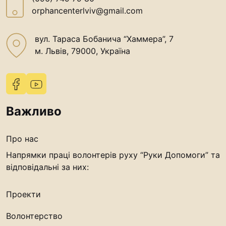
“#Усинови_ТИ”
orphancenterlviv@gmail.com
Законодавство
вул. Тараса Бобанича “Хаммера”, 7
Освіта
м. Львів, 79000, Україна
Контакти
(096) 749 79 80
Важливо
procopecj@gmail.com
Про нас
Напрямки праці волонтерів руху “Руки Допомоги” та
відповідальні за них:
Проекти
Волонтерство