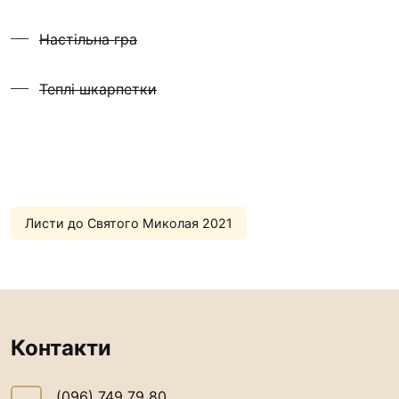
Футбольна команда “
Настільна гра
Кулінарний гурток “
Іконописна школа
Теплі шкарпетки
“Капеланчики”
Альтернатива
Одна церква – одна д
одна родина
Чемпіонат з міні-фут
Листи до Святого Миколая 2021
“КОПА”
Як допомогти
Ми помолимося
З рук в руки
Контакти
Підтримати сім’ю Те
Юричко
(096) 749 79 80