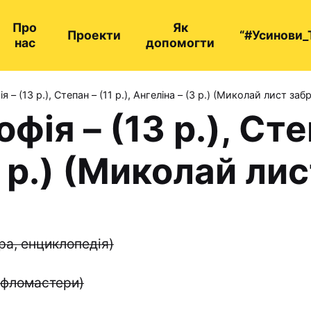
Про
Як
Проекти
“#Усинови_
нас
допомогти
 – (13 р.), Степан – (11 р.), Ангеліна – (3 р.) (Миколай лист заб
ія – (13 р.), Степ
3 р.) (Миколай ли
ура, енциклопедія)
, фломастери)