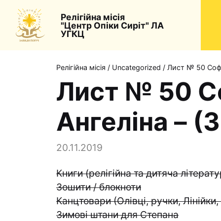
Релігійна місія
"Центр Опіки Сиріт" ЛА
УГКЦ
Релігійна місія
/
Uncategorized
/
Лист № 50 Софія
Лист № 50 Соф
Ангеліна – (
20.11.2019
Книги (релігійна та дитяча літерат
Зошити / блокноти
Канцтовари (Олівці, ручки, Лінійки
Зимові штани для Степана