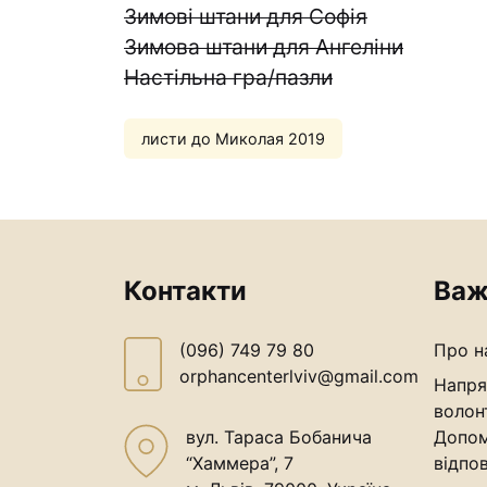
Зимові штани для Софія
Зимова штани для Ангеліни
Настільна гра/пазли
листи до Миколая 2019
Контакти
Важ
(096) 749 79 80
Про н
orphancenterlviv@gmail.com
Напря
волон
вул. Тараса Бобанича
Допом
“Хаммера”, 7
відпов