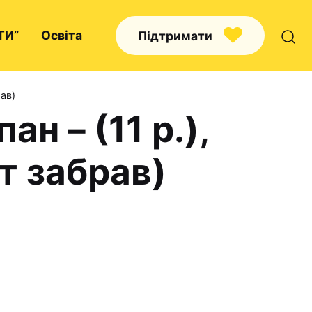
ТИ”
Освіта
Підтримати
рав)
ан – (11 р.),
Про нас
ст забрав)
Капелани
Волонтерство
Наші напрямки праці
Наш покровитель
Контакти
Проекти