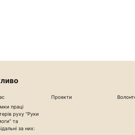
ливо
ас
Проекти
Волонт
мки праці
терів руху “Руки
оги” та
ідальні за них: