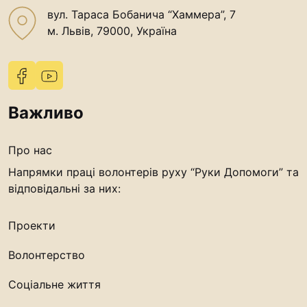
“#Усинови_ТИ”
вул. Тараса Бобанича “Хаммера”, 7
м. Львів, 79000, Україна
Законодавство
Освіта
Важливо
Контакти
(096) 749 79 80
Про нас
procopecj@gmail.com
Напрямки праці волонтерів руху “Руки Допомоги” та
відповідальні за них:
Проекти
Волонтерство
Соціальне життя