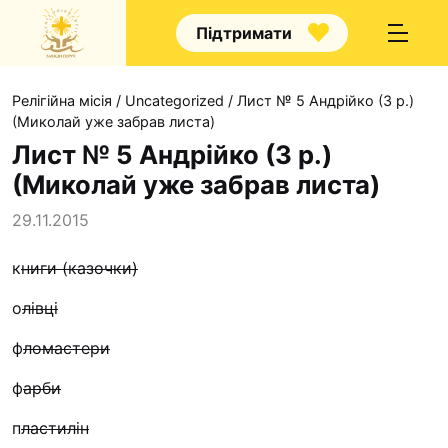
Підтримати
Релігійна місія
/
Uncategorized
/
Лист № 5 Андрійко (3 р.)
(Миколай уже забрав листа)
Лист № 5 Андрійко (3 р.)
(Миколай уже забрав листа)
Про нас
29.11.2015
Капелани
к
ниги (казочки)
Волонтерство
о
лівці
Наші напрямки праці
Наш покровитель
ф
ломастери
Контакти
ф
арби
Проекти
п
ластилін