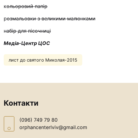
Футбольна команда “
к
ольоровий папір
Кулінарний гурток “
р
озмальовки з великими малюнками
Іконописна школа
н
абір для пісочниці
“Капеланчики”
Альтернатива
Медіа-Центр ЦОС
Одна церква – одна д
одна родина
лист до святого Миколая-2015
Чемпіонат з міні-фут
“КОПА”
Як допомогти
Контакти
Ми помолимося
З рук в руки
(096) 749 79 80
Підтримати сім’ю Те
orphancenterlviv@gmail.com
Юричко