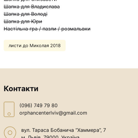
Футбольна команда “
Шапка для Владислава
Кулінарний гурток “
Шапка для Володі
Шапка для Юри
Іконописна школа
Настільна гра / пазли / розмальвки
“Капеланчики”
Альтернатива
листи до Миколая 2018
Одна церква – одна д
одна родина
Чемпіонат з міні-фут
“КОПА”
Контакти
Як допомогти
Ми помолимося
(096) 749 79 80
orphancenterlviv@gmail.com
З рук в руки
Підтримати сім’ю Те
вул. Тараса Бобанича “Хаммера”, 7
Юричко
м. Львів, 79000, Україна