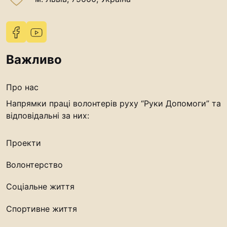
“#Усинови_ТИ”
Законодавство
Освіта
Важливо
Контакти
Про нас
(096) 749 79 80
Напрямки праці волонтерів руху “Руки Допомоги” та
відповідальні за них:
procopecj@gmail.com
Проекти
Волонтерство
Соціальне життя
Спортивне життя