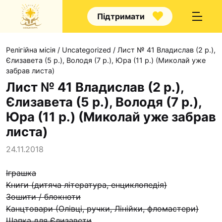
Підтримати
Релігійна місія
/
Uncategorized
/
Лист № 41 Владислав (2 р.),
Єлизавета (5 р.), Володя (7 р.), Юра (11 р.) (Миколай уже
забрав листа)
Лист № 41 Владислав (2 р.),
Єлизавета (5 р.), Володя (7 р.),
Про нас
Юра (11 р.) (Миколай уже забрав
Капелани
листа)
Волонтерство
24.11.2018
Наші напрямки праці
Наш покровитель
Іграшка
Книги (дитяча література, енциклопедія)
Контакти
Зошити / блокноти
Проекти
Канцтовари (Олівці, ручки, Лінійки, фломастери)
Шапка для Єлизавети