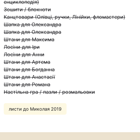
енциклопедія)
Футбольна команда “
Зошити / блокноти
Кулінарний гурток “
Канцтовари (Олівці, ручки, Лінійки, фломастери)
Шапка для Олександра
Іконописна школа
Шапка для Олександра
“Капеланчики”
Штани для Максима
Альтернатива
Лосіни для Іри
Одна церква – одна д
Лосіни для Анни
одна родина
Штани для Артема
Штани для Богданна
Чемпіонат з міні-фут
Штани для Анастасії
“КОПА”
Штани для Романа
Як допомогти
Настільна гра / пазли / розмальовки
Ми помолимося
листи до Миколая 2019
З рук в руки
Підтримати сім’ю Те
Юричко