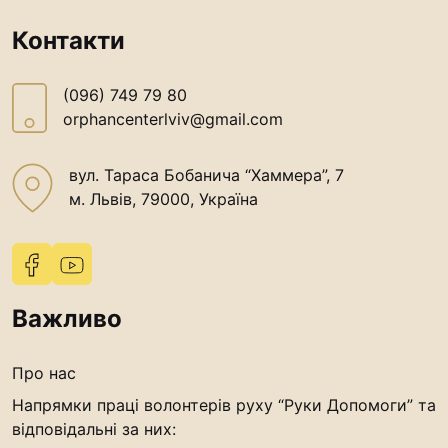
“#Усинови_ТИ”
Контакти
Законодавство
(096) 749 79 80
Освіта
orphancenterlviv@gmail.com
Контакти
вул. Тараса Бобанича “Хаммера”, 7
м. Львів, 79000, Україна
(096) 749 79 80
procopecj@gmail.com
Важливо
Про нас
Напрямки праці волонтерів руху “Руки Допомоги” та
відповідальні за них: