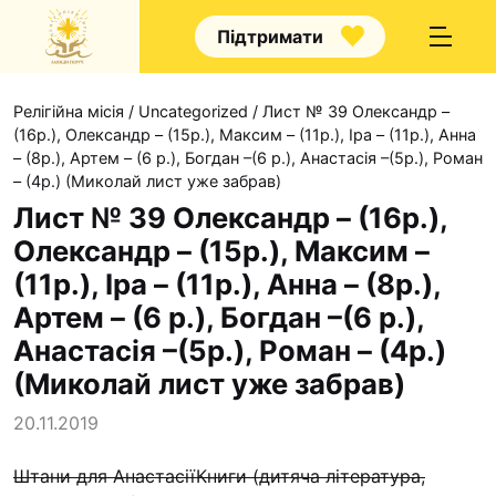
Підтримати
Релігійна місія
/
Uncategorized
/
Лист № 39 Олександр –
(16р.), Олександр – (15р.), Максим – (11р.), Іра – (11р.), Анна
– (8р.), Артем – (6 р.), Богдан –(6 р.), Анастасія –(5р.), Роман
– (4р.) (Миколай лист уже забрав)
Лист № 39 Олександр – (16р.),
Про нас
Олександр – (15р.), Максим –
Капелани
(11р.), Іра – (11р.), Анна – (8р.),
Волонтерство
Артем – (6 р.), Богдан –(6 р.),
Наші напрямки праці
Анастасія –(5р.), Роман – (4р.)
(Миколай лист уже забрав)
Наш покровитель
Контакти
20.11.2019
Проекти
Штани для Анастасії
Книги (дитяча література,