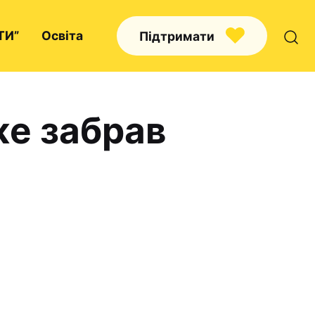
ТИ”
Освіта
Підтримати
же забрав
Про нас
Капелани
Волонтерство
Наші напрямки праці
Наш покровитель
Контакти
Проекти