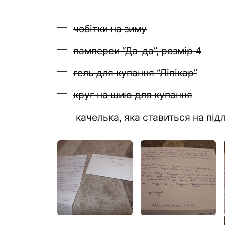
чобітки на зиму
памперси “Да-да”, розмір 4
гель для купання “Ліпікар”
круг на шию для купання
качелька, яка ставиться на під