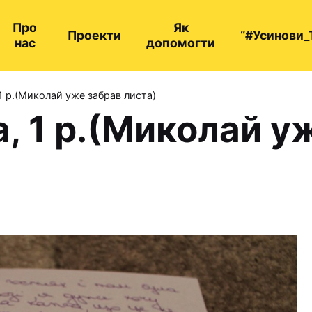
Про
Як
Проекти
“#Усинови_
нас
допомогти
1 р.(Миколай уже забрав листа)
, 1 р.(Миколай у