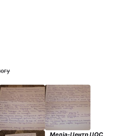
логу
Медіа-Центр ЦОС