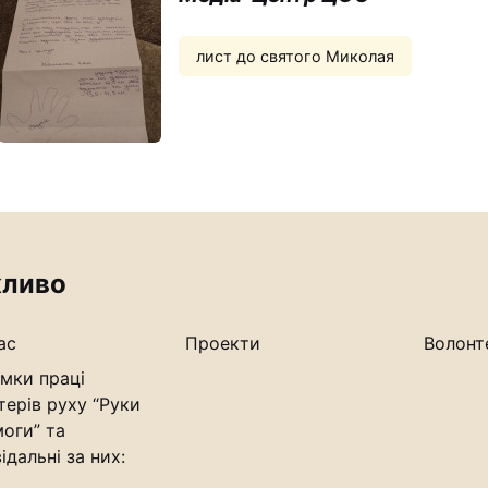
лист до святого Миколая
ливо
ас
Проекти
Волонт
мки праці
терів руху “Руки
оги” та
ідальні за них: