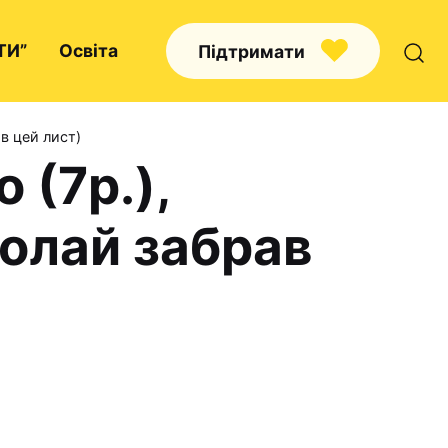
ТИ”
Освіта
Підтримати
ав цей лист)
 (7р.),
Про нас
иколай забрав
Капелани
Волонтерство
Наші напрямки праці
Наш покровитель
Контакти
Проекти