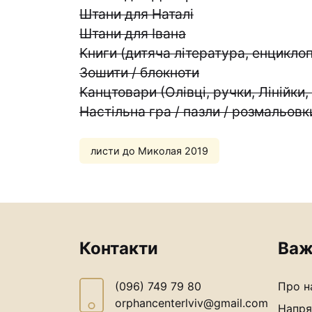
Штани для Наталі
Штани для Івана
Книги (дитяча література, енциклоп
Зошити / блокноти
Канцтовари (Олівці, ручки, Лінійки
Настільна гра / пазли / розмальовк
листи до Миколая 2019
Контакти
Важ
(096) 749 79 80
Про н
orphancenterlviv@gmail.com
Напря