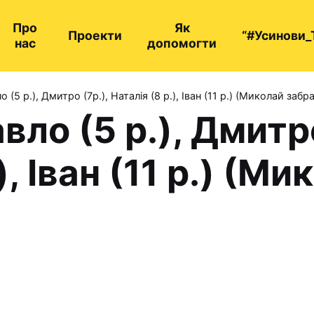
Про
Як
Проекти
“#Усинови_
нас
допомогти
(5 р.), Дмитро (7р.), Наталія (8 р.), Іван (11 р.) (Миколай забр
ло (5 р.), Дмитро
), Іван (11 р.) (М