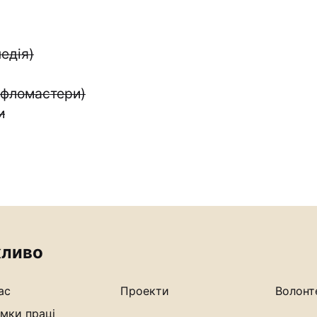
едія)
, фломастери)
и
ливо
ас
Проекти
Волонт
мки праці