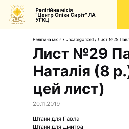
Релігійна місія
"Центр Опіки Сиріт" ЛА
УГКЦ
Релігійна місія
/
Uncategorized
/
Лист №29 Павло 
Лист №29 Пав
Наталія (8 р.
цей лист)
20.11.2019
Штани для Павла
Штани для Дмитра