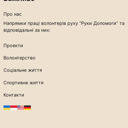
“#Усинови_ТИ”
Про нас
Законодавство
Напрямки праці волонтерів руху “Руки Допомоги” та
Освіта
відповідальні за них:
Проекти
Контакти
(096) 749 79 80
Волонтерство
procopecj@gmail.com
Соціальне життя
Спортивне життя
Контакти