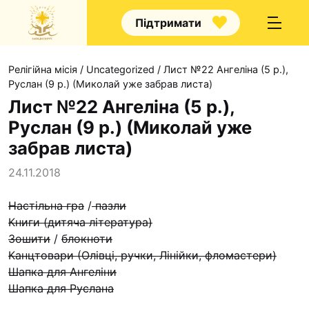
Підтримати
Релігійна місія
/
Uncategorized
/
Лист №22 Ангеліна (5 р.),
Руслан (9 р.) (Миколай уже забрав листа)
Лист №22 Ангеліна (5 р.),
Руслан (9 р.) (Миколай уже
Про нас
забрав листа)
Капелани
24.11.2018
Волонтерство
Настільна гра
/
пазли
Наші напрямки праці
Книги (дитяча література)
Наш покровитель
Зошити
/
блокноти
Канцтовари (Олівці, ручки, Лінійки, фломастери)
Контакти
Шапка для Ангеліни
Проекти
Шапка для Руслана