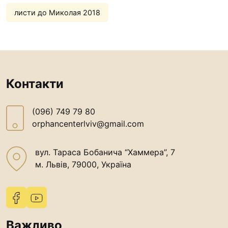
Футбольна команда “
листи до Миколая 2018
Кулінарний гурток “
Іконописна школа
“Капеланчики”
Альтернатива
Контакти
Одна церква – одна д
одна родина
(096) 749 79 80
Чемпіонат з міні-фут
orphancenterlviv@gmail.com
“КОПА”
Як допомогти
вул. Тараса Бобанича “Хаммера”, 7
м. Львів, 79000, Україна
Ми помолимося
З рук в руки
Підтримати сім’ю Те
Юричко
Важливо