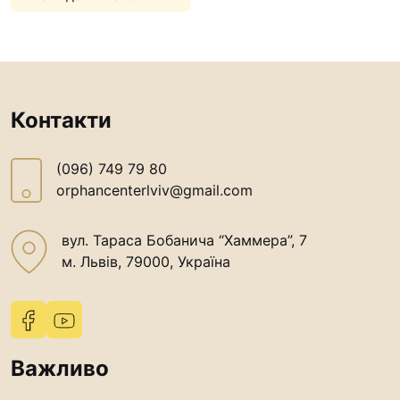
Футбольна команда “
Кулінарний гурток “
Іконописна школа
“Капеланчики”
Контакти
Альтернатива
Одна церква – одна д
(096) 749 79 80
одна родина
orphancenterlviv@gmail.com
Чемпіонат з міні-фут
“КОПА”
вул. Тараса Бобанича “Хаммера”, 7
Як допомогти
м. Львів, 79000, Україна
Ми помолимося
З рук в руки
Підтримати сім’ю Те
Важливо
Юричко