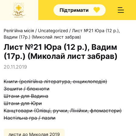
Підтримати
Релігійна місія
/
Uncategorized
/
Лист №21 Юра (12 р.),
Вадим (17р.) (Миколай лист забрав)
Лист №21 Юра (12 р.), Вадим
(17р.) (Миколай лист забрав)
Про нас
20.11.2019
Капелани
Книги (релігійна література, енциклопедія)
Волонтерство
Зошити / блокноти
Наші напрямки праці
Штани для Вадина
Штани для Юри
Наш покровитель
Канцтовари (Олівці, ручки, Лінійки, фломастери)
Контакти
Настільна гра / пазли
Проекти
листи до Миколая 2019