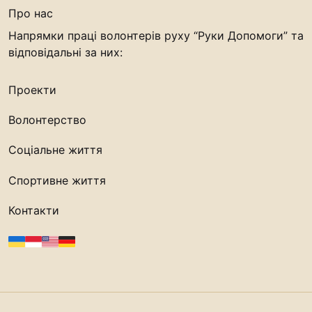
“#Усинови_ТИ”
Про нас
Напрямки праці волонтерів руху “Руки Допомоги” та
Законодавство
відповідальні за них:
Освіта
Проекти
Контакти
Волонтерство
(096) 749 79 80
Соціальне життя
procopecj@gmail.com
Спортивне життя
Контакти