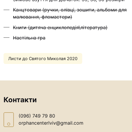
Футбольна команда “
Канцтовари (ручки, олівці, зошити, альбоми для
Кулінарний гурток “
малювання, фломастери)
Іконописна школа
Книги (дитяча енциклопедія\література)
“Капеланчики”
Настільна гра
Альтернатива
Одна церква – одна д
одна родина
Листи до Святого Миколая 2020
Чемпіонат з міні-фут
“КОПА”
Як допомогти
Ми помолимося
Контакти
З рук в руки
(096) 749 79 80
Підтримати сім’ю Те
orphancenterlviv@gmail.com
Юричко