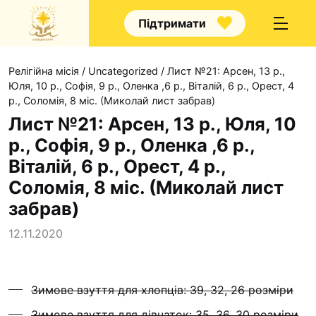
Підтримати
Релігійна місія
/
Uncategorized
/
Лист №21: Арсен, 13 р.,
Юля, 10 р., Софія, 9 р., Оленка ,6 р., Віталій, 6 р., Орест, 4
р., Соломія, 8 міс. (Миколай лист забрав)
Лист №21: Арсен, 13 р., Юля, 10
р., Софія, 9 р., Оленка ,6 р.,
Про нас
Віталій, 6 р., Орест, 4 р.,
Капелани
Соломія, 8 міс. (Миколай лист
Волонтерство
забрав)
Наші напрямки праці
12.11.2020
Наш покровитель
Контакти
Зимове взуття для хлопців: 39, 32, 26 розміри
Проекти
Зимове взуття для дівчаток: 35, 36, 30 розміри