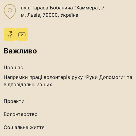
“#Усинови_ТИ”
вул. Тараса Бобанича “Хаммера”, 7
м. Львів, 79000, Україна
Законодавство
Освіта
Контакти
Важливо
(096) 749 79 80
Про нас
procopecj@gmail.com
Напрямки праці волонтерів руху “Руки Допомоги” та
відповідальні за них:
Проекти
Волонтерство
Соціальне життя