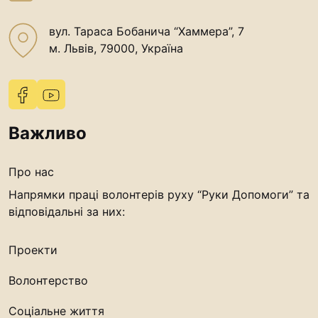
“#Усинови_ТИ”
вул. Тараса Бобанича “Хаммера”, 7
Законодавство
м. Львів, 79000, Україна
Освіта
Контакти
Важливо
(096) 749 79 80
procopecj@gmail.com
Про нас
Напрямки праці волонтерів руху “Руки Допомоги” та
відповідальні за них:
Проекти
Волонтерство
Соціальне життя