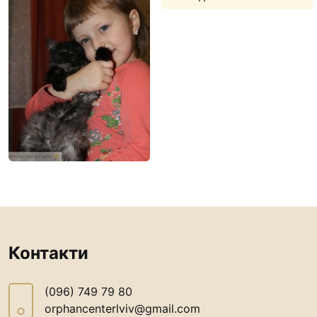
Футбольна команда “
Кулінарний гурток “
Іконописна школа
“Капеланчики”
Альтернатива
Одна церква – одна д
одна родина
Чемпіонат з міні-фут
“КОПА”
Як допомогти
Ми помолимося
Контакти
З рук в руки
Підтримати сім’ю Те
(096) 749 79 80
Юричко
orphancenterlviv@gmail.com