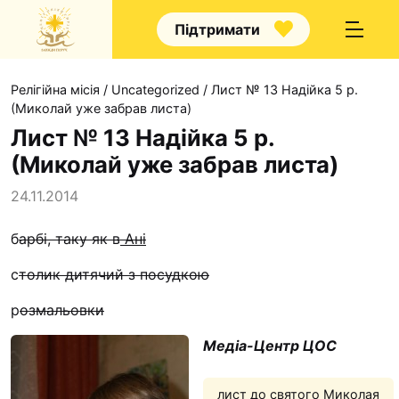
Підтримати
Релігійна місія
/
Uncategorized
/
Лист № 13 Надійка 5 р.
(Миколай уже забрав листа)
Лист № 13 Надійка 5 р.
(Миколай уже забрав листа)
Про нас
24.11.2014
Капелани
б
арбі, таку як в
Ані
Волонтерство
с
толик дитячий з посудкою
Наші напрямки праці
Наш покровитель
р
озмальовки
Контакти
Медіа-Центр ЦОС
Проекти
лист до святого Миколая