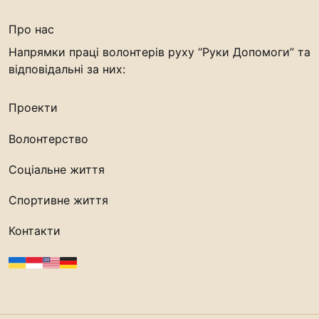
“#Усинови_ТИ”
Про нас
Законодавство
Напрямки праці волонтерів руху “Руки Допомоги” та
Освіта
відповідальні за них:
Проекти
Контакти
Волонтерство
(096) 749 79 80
procopecj@gmail.com
Соціальне життя
Спортивне життя
Контакти