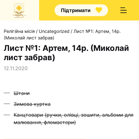
Підтримати
Релігійна місія
/
Uncategorized
/
Лист №1: Артем, 14р.
(Миколай лист забрав)
Лист №1: Артем, 14р. (Миколай
лист забрав)
Про нас
12.11.2020
Капелани
Волонтерство
Штани
Наші напрямки праці
Зимова куртка
Наш покровитель
Канцтовари (ручки, олівці, зошити, альбоми для
Контакти
малювання, фломастери)
Проекти