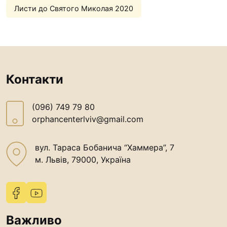
Футбольна команда “
Листи до Святого Миколая 2020
Кулінарний гурток “
Іконописна школа
“Капеланчики”
Альтернатива
Контакти
Одна церква – одна д
одна родина
(096) 749 79 80
Чемпіонат з міні-фут
orphancenterlviv@gmail.com
“КОПА”
Як допомогти
вул. Тараса Бобанича “Хаммера”, 7
м. Львів, 79000, Україна
Ми помолимося
З рук в руки
Підтримати сім’ю Те
Юричко
Важливо