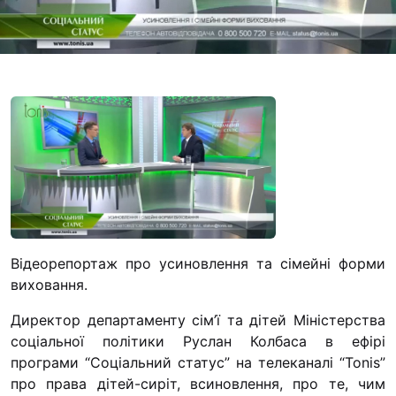
Футбольна команда
Кулінарний гурток 
Іконописна школа
“Капеланчики”
Альтернатива
Одна церква – одна
одна родина
Чемпіонат з міні-фу
“КОПА”
Як допомогти
Відеорепортаж про усиновлення та сімейні форми
виховання.
Ми помолимося
Директор департаменту сім’ї та дітей Міністерства
З рук в руки
соціальної політики Руслан Колбаса в ефірі
Підтримати сім’ю Т
програми “Соціальний статус” на телеканалі “Tonis”
Юричко
про права дітей-сиріт, всиновлення, про те, чим