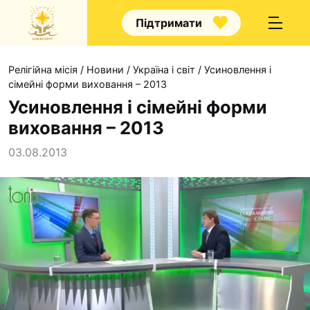
Підтримати
Релігійна місія
/
Новини
/
Україна і світ
/
Усиновлення і
сімейні форми виховання – 2013
Усиновлення і сімейні форми
виховання – 2013
Про нас
03.08.2013
Капелани
Волонтерство
Наші напрямки прац
Наш покровитель
Контакти
Проекти