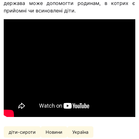
держава може допомогти родинам, в котрих є
“#Усинови_ТИ”
прийомні чи всиновлені діти.
Законодавство
Освіта
Контакти
(096) 749 79 80
procopecj@gmail.com
діти-сироти
Новини
Україна