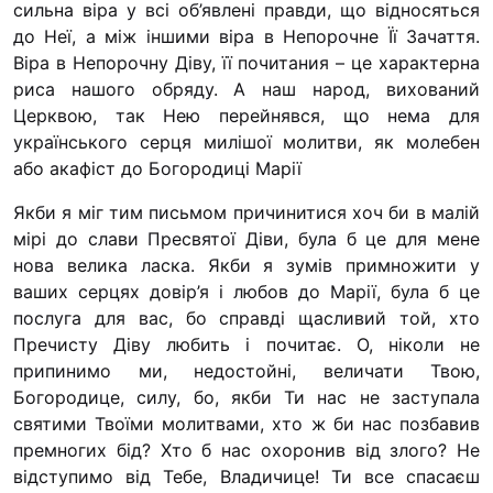
сильна віра у всі об’явлені правди, що відносяться
Футбольна кома
до Неї, а між іншими віра в Непорочне Її Зачаття.
Кулінарний гурт
Віра в Не­порочну Діву, її почитания – це характерна
Іконописна шко
риса нашого обряду. А наш народ, вихований
“Капеланчики”
Церквою, так Нею пере­йнявся, що нема для
українського серця милішої молит­ви, як молебен
Альтернатива
або акафіст до Богородиці Марії
Одна церква – о
Якби я міг тим письмом причинитися хоч би в малій
одна родина
мірі до слави Пресвятої Діви, була б це для мене
Чемпіонат з міні
нова велика ласка. Якби я зумів примножити у
“КОПА”
ваших серцях довір’я і любов до Марії, була б це
послуга для вас, бо справді щасливий той, хто
Як допомогти
Пречисту Діву любить і по­читає. О, ніколи не
Ми помолимося
припинимо ми, недостойні, велича­ти Твою,
Богородице, силу, бо, якби Ти нас не заступала
З рук в руки
святими Твоїми молитвами, хто ж би нас позбавив
Підтримати сім’
премногих бід? Хто б нас охоронив від злого? Не
Юричко
відступи­мо від Тебе, Владичице! Ти все спасаєш