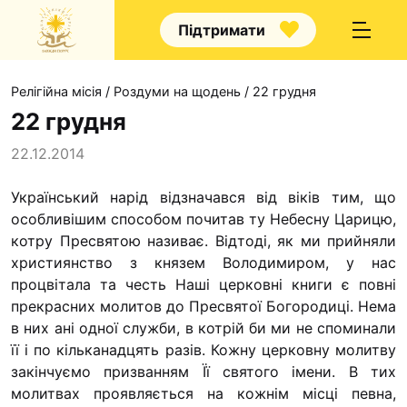
Підтримати
Релігійна місія
/
Роздуми на щодень
/
22 грудня
22 грудня
22.12.2014
Про нас
Український нарід відзначався від віків тим, що
особ­ливішим способом почитав ту Небесну Царицю,
Капелани
котру Пресвятою називає. Відтоді, як ми прийняли
Волонтерство
християнство з князем Володимиром, у нас
Наші напрямки п
процвітала та честь Наші церковні книги є повні
прекрасних молитов до Пресвятої Богородиці. Нема
Наш покровител
в них ані одної служби, в ко­трій би ми не споминали
Контакти
її і по кільканадцять разів. Кож­ну церковну молитву
закінчуємо призванням Її святого імени. В тих
Проекти
молитвах проявляється на кожнім місці пев­на,