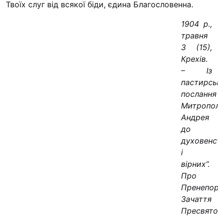
Твоїх слуг від всякої біди, єдина Благословенна.
“#Усинови_ТИ”
1904 р.,
Законодавство
травня
Освіта
З (15),
Крехів.
– Із
Контакти
пастирсь
послання
(096) 749 79 80
Митропо
procopecj@gmail.com
Андрея
до
духовенс
і
вірних”.
Про
Пренепо
Зачаття
Пресвято