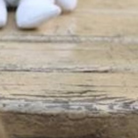
“#Усинови_ТИ”
Законодавство
Освіта
Контакти
(096) 749 79 80
procopecj@gmail.com