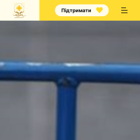
Підтримати
Про нас
Капелани
Волонтерство
Наші напрямки прац
Наш покровитель
Контакти
Проекти