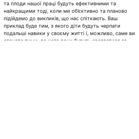
та плоди нашої праці будуть ефективними та
найкращими тоді, коли ми об’єктивно та планово
підійдемо до викликів, що нас спіткають. Ваш
приклад буде тим, з якого діти будуть черпати
подальші навики у своєму житті і, можливо, саме ви
станете тими, до кого вони будуть звертатися за
порадою у власному житті.
Завантажити анкету учасника проекту “Одна церква
– одна дитина” можна
тут
.
Познайомитись з сиротами
, якими опікується
гарнізонний храм Петра і Павла можна у
цій статті
.
Медіа-Центр ЦОС