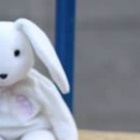
Футбольна команда
Кулінарний гурток 
Іконописна школа
“Капеланчики”
Альтернатива
Одна церква – одна
одна родина
Чемпіонат з міні-фу
“КОПА”
Як допомогти
Ми помолимося
З рук в руки
Підтримати сім’ю Т
Юричко