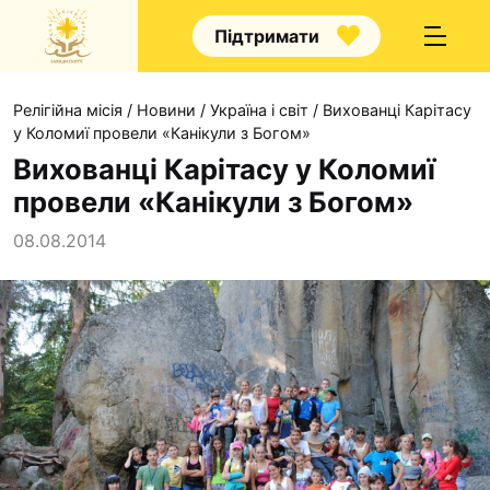
Підтримати
Релігійна місія
/
Новини
/
Україна і світ
/
Вихованці Карітасу
у Коломиї провели «Канікули з Богом»
Вихованці Карітасу у Коломиї
провели «Канікули з Богом»
Про нас
08.08.2014
Капелани
Волонтерство
Наші напрямки прац
Наш покровитель
Контакти
Проекти