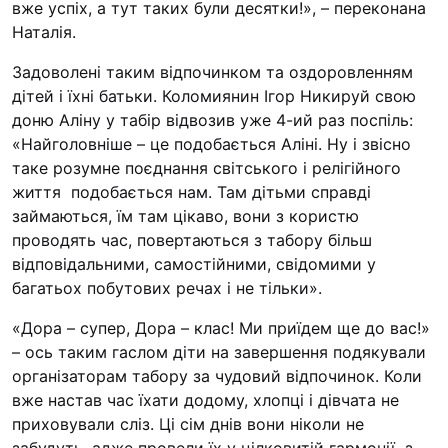
вже успіх, а тут таких були десятки!», – переконана
Наталія.
Задоволені таким відпочинком та оздоровленням
дітей і їхні батьки. Коломиянин Ігор Никируй свою
доню Аліну у табір відвозив уже 4-ий раз поспіль:
«Найголовніше – це подобається Аліні. Ну і звісно
таке розумне поєднання світського і релігійного
життя подобається нам. Там дітьми справді
займаються, їм там цікаво, вони з користю
проводять час, повертаються з табору більш
відповідальними, самостійними, свідомими у
багатьох побутових речах і не тільки».
«Дора – супер, Дора – клас! Ми приїдем ще до вас!»
– ось таким гаслом діти на завершення подякували
організаторам табору за чудовий відпочинок. Коли
вже настав час їхати додому, хлопці і дівчата не
приховували сліз. Ці сім днів вони ніколи не