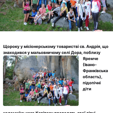
Футбольна команда
Кулінарний гурток 
Іконописна школа
“Капеланчики”
Альтернатива
Одна церква – одна
Щороку у місіонерському товаристві св. Андрія, що
одна родина
знаходився у мальовничому селі Дора,
поблизу
Чемпіонат з міні-фу
Яремче
“КОПА”
(Івано-
Франківська
Як допомогти
область),
підопічні
Ми помолимося
діти
З рук в руки
Підтримати сім’ю Т
Юричко