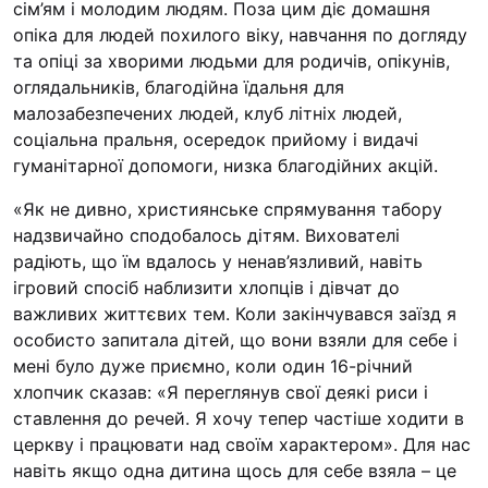
сім’ям і молодим людям. Поза цим діє домашня
опіка для людей похилого віку, навчання по догляду
та опіці за хворими людьми для родичів, опікунів,
оглядальників, благодійна їдальня для
малозабезпечених людей, клуб літніх людей,
соціальна пральня, осередок прийому і видачі
гуманітарної допомоги, низка благодійних акцій.
«Як не дивно, християнське спрямування табору
надзвичайно сподобалось дітям. Вихователі
радіють, що їм вдалось у ненав’язливий, навіть
ігровий спосіб наблизити хлопців і дівчат до
важливих життєвих тем. Коли закінчувався заїзд я
особисто запитала дітей, що вони взяли для себе і
мені було дуже приємно, коли один 16-річний
хлопчик сказав: «Я переглянув свої деякі риси і
ставлення до речей. Я хочу тепер частіше ходити в
церкву і працювати над своїм характером». Для нас
навіть якщо одна дитина щось для себе взяла – це