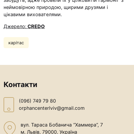
забудуть, адже провели їх у цілковитій гармонії з
неймовірною природою, щирими друзями і
цікавими вихователями.
Джерело
:
CREDO
карітас
Контакти
(096) 749 79 80
orphancenterlviv@gmail.com
вул. Тараса Бобанича “Хаммера”, 7
м. Львів, 79000, Україна