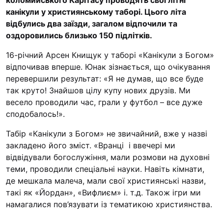
коломийського Карітасу проводять свої літні
“#Усинови_ТИ”
канікули у християнському таборі. Цього літа
відбулись два заїзди, загалом відпочили та
Законодавство
оздоровились близько 150 підлітків.
Освіта
16-річний Арсен Книщук у таборі «Канікули з Богом»
відпочивав вперше. Юнак зізнається, що очікування
перевершили результат: «Я не думав, що все буде
Контакти
так круто! Знайшов цілу купу нових друзів. Ми
(096) 749 79 80
весело проводили час, грали у футбол – все дуже
procopecj@gmail.com
сподобалось!».
Табір «Канікули з Богом» не звичайний, вже у назві
закладено його зміст. «Вранці і ввечері ми
відвідували богослужіння, мали розмови на духовні
теми, проводили спеціальні науки. Навіть кімнати,
де мешкала малеча, мали свої християнські назви,
такі як «Йордан», «Вифлиєм» і. т.д. Також ігри ми
намагалися пов’язувати із тематикою християнства.