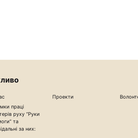
ливо
ас
Проекти
Волонт
мки праці
терів руху “Руки
оги” та
ідальні за них: