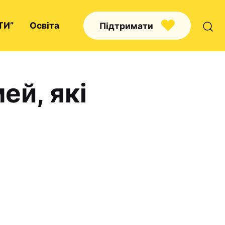
ТИ”
Освіта
Підтримати
ей, які
Про нас
Капелани
Волонтерство
Наші напрямки праці
Наш покровитель
Контакти
Проекти