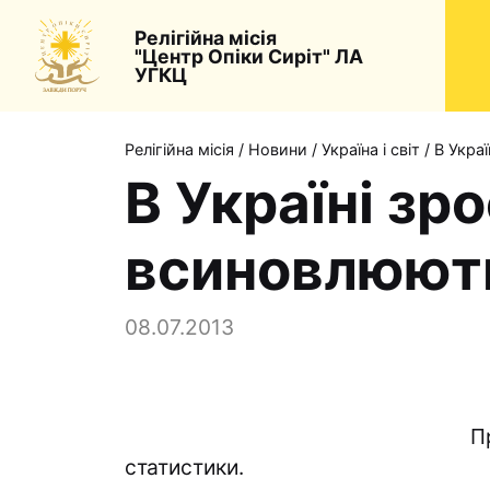
Релігійна місія
"Центр Опіки Сиріт" ЛА
УГКЦ
Релігійна місія
/
Новини
/
Україна і світ
/
В Украї
В Україні зро
всиновлюють
08.07.2013
П
статистики.