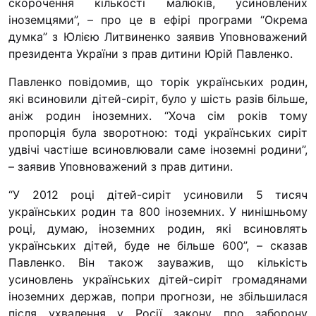
скорочення кількості малюків, усиновлених
“#Усинови_ТИ”
іноземцями”, – про це в ефірі програми “Окрема
думка” з Юлією Литвиненко заявив Уповноважений
Законодавство
президента України з прав дитини Юрій Павленко.
Освіта
Павленко повідомив, що торік українських родин,
які всиновили дітей-сиріт, було у шість разів більше,
Контакти
аніж родин іноземних. “Хоча сім років тому
пропорція була зворотною: тоді українських сиріт
(096) 749 79 80
удвічі частіше всиновлювали саме іноземні родини”,
procopecj@gmail.com
– заявив Уповноважений з прав дитини.
“У 2012 році дітей-сиріт усиновили 5 тисяч
українських родин та 800 іноземних. У нинішньому
році, думаю, іноземних родин, які всиновлять
українських дітей, буде не більше 600”, – сказав
Павленко. Він також зауважив, що кількість
усиновлень українських дітей-сиріт громадянами
іноземних держав, попри прогнози, не збільшилася
після ухвалення у Росії закону про заборону