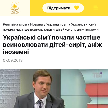
Підтримати
Релігійна місія
/
Новини
/
Україна і світ
/
Українські сім’ї
почали частіше всиновлювати дітей-сиріт, аніж іноземні
Українські сім’ї почали частіше
всиновлювати дітей-сиріт, аніж
Про нас
іноземні
Капелани
07.09.2013
Волонтерство
Наші напрямки прац
Наш покровитель
Контакти
Проекти