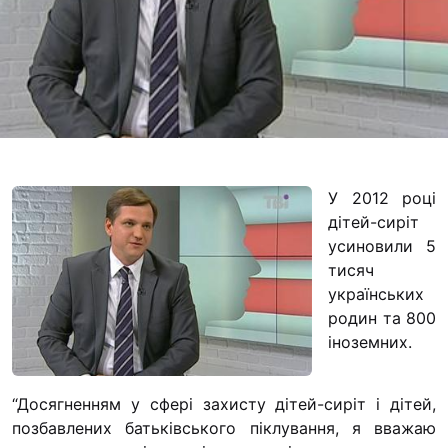
Футбольна команда
Кулінарний гурток 
Іконописна школа
“Капеланчики”
Альтернатива
Одна церква – одна
одна родина
У 2012 році
дітей-сиріт
Чемпіонат з міні-фу
усиновили 5
“КОПА”
тисяч
Як допомогти
українських
родин та 800
Ми помолимося
іноземних.
З рук в руки
Підтримати сім’ю Т
“Досягненням у сфері захисту дітей-сиріт і дітей,
Юричко
позбавлених батьківського піклування, я вважаю