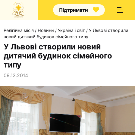
Підтримати
Релігійна місія
/
Новини
/
Україна і світ
/
У Львові створили
новий дитячий будинок сімейного типу
У Львові створили новий
дитячий будинок сімейного
Про нас
типу
Капелани
09.12.2014
Волонтерство
Наші напрямки п
Наш покровител
Контакти
Проекти