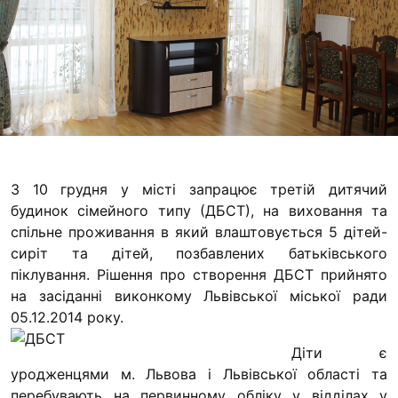
Футбольна кома
Кулінарний гурт
Іконописна школ
“Капеланчики”
Альтернатива
Одна церква – о
одна родина
З 10 грудня у місті запрацює третій дитячий
Чемпіонат з міні
будинок сімейного типу (ДБСТ), на виховання та
“КОПА”
спільне проживання в який влаштовується 5 дітей-
сиріт та дітей, позбавлених батьківського
Як допомогти
піклування. Рішення про створення ДБСТ прийнято
Ми помолимося
на засіданні виконкому Львівської міської ради
05.12.2014 року.
З рук в руки
Діти є
Підтримати сім’
уродженцями м. Львова і Львівської області та
Юричко
перебувають на первинному обліку у відділах у