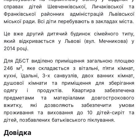
“#Усинови_ТИ”
справах дітей Шевченківської, Личаківської та
Франківської районних адміністрацій Львівської
Законодавство
міської ради. Всі діти перебувають в закладах міста.
Освіта
Це вже другий дитячий будинок сімейного типу,
який відкривається у Львові (вул. Мечникова) у
2014 році.
Контакти
Для ДБСТ виділено приміщення загальною площею
(096) 749 79 80
2
246 м
, яке складається з вітальні, п’яти кімнат,
procopecj@gmail.com
кухні, їдальні, 3-х санвузлів, двох ванних кімнат,
душової кімнати та приміщення для зберігання
одягу і продуктів. Квартира забезпечена
предметами та матеріалами довгострокового
вжитку, які дозволяють забезпечити умови
проживання та виховання до 10 дітей-сиріт та
дітей, позбавлених батьківського піклування.
Довідка