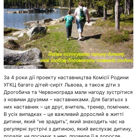
“#Усинови_ТИ”
Законодавство
Освіта
Контакти
(096) 749 79 80
procopecj@gmail.com
За 4 роки дії проекту наставництва Комісії Родини
УГКЦ багато дітей-сиріт Львова, а також діти з
Дрогобича та Червонограда мали нагоду зустрітися
з новими друзями – наставниками. Для багатьох з
них наставник – це друг, вчитель, тренер, помічник.
В усіх випадках – це важливий дорослий в житті
дитини, який “не зрадить”, який знаходить час на
регулярні зустрічі з дитиною, який вислухає дитину,
порадіє чи посумує з нею, проведе її в доросле