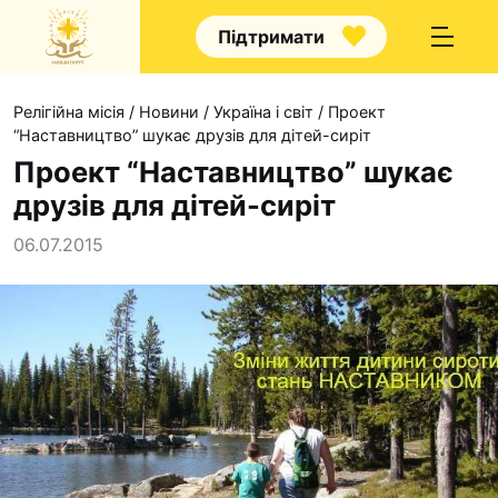
Підтримати
Релігійна місія
/
Новини
/
Україна і світ
/
Проект
“Наставництво” шукає друзів для дітей-сиріт
Проект “Наставництво” шукає
друзів для дітей-сиріт
Про нас
06.07.2015
Капелани
Волонтерство
Наші напрямки прац
Наш покровитель
Контакти
Проекти