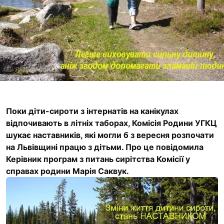
Футбольна команда
Кулінарний гурток 
Іконописна школа
“Капеланчики”
Альтернатива
Одна церква – одна
одна родина
Поки діти-сироти з інтернатів на канікулах
Чемпіонат з міні-фу
відпочивають в літніх таборах,
Комісія Родини УГКЦ
“КОПА”
шукає наставників, які могли б з вересня розпочати
Як допомогти
на Львівщині працю з дітьми. Про це повідомила
Керівник програм з питань сирітства Комісії у
Ми помолимося
справах родини Марія Саквук.
З рук в руки
Підтримати сім’ю Т
Юричко