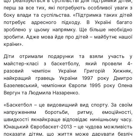
що реалізуються в суспільстві для підтримки дітей,
перш за все тих, які потребують особливої уваги з
боку влади та суспільства. «Підтримка таких дітей
потребує адресного підходу. В Україні багато
зроблено у цьому напрямку. Ще більше необхідно
зробити. Адже мова йде про дітей – майбутнє нашої
країни».
Діти отримали подарунки та взяли участь у
майстер-класі з баскетболу, який провели 4-
разовий чемпіон України Григорій Хижняк,
найкращий гравець України 1997 року Дмитро
Базелевський, чемпіонки Європи 1995 року Олена
Вергун та Людмила Назаренко.
«Баскетбол – це видовищний вид спорту. За своїм
напруженням боротьби, ритму, емоційності,
швидкості якнайкраще відповідає нинішньому часу.
Юнацький Євробаскет-2013 – це чудова можливість
показати дітям, що життя може дарувати безліч