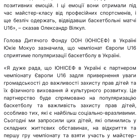
позитивних емоцій. І ці емоції вони отримали під
час майстер-класу від професійних спортсменів, і
ще безліч одержать, відвідавши баскетбольні матчі
U16», – сказав Олександр Вілкул.
Голова Дитячого Фонду ООН (ЮНІСЕФ) в Україні
Юкіе Мокуо зазначила, що чемпіонат Європи U16
сприятиме популяризації баскетболу в Україні.
«Я дуже рада, що ЮНІСЕФ в Україні є партнером
чемпіонату Європи U16 задля привернення уваги
громадськості до важливості захисту прав дітей та
їх фізичного виховання й культурного розвитку. Це
партнерство буде спрямовано на популяризацію
баскетболу та важливість захисту прав дітей,
особливо тих, які є найбільш соціально-вразливими.
Сьогодні ми запросили цих дітей, які опинились у
складних життєвих обставинах, на відкриття та
першу гру чемпіонату та взяти участь у майстер-