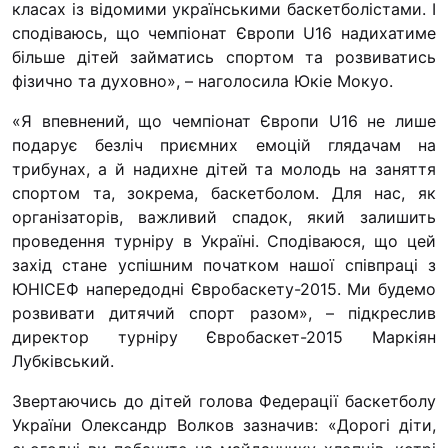
класах із відомими українськими баскетболістами. І
сподіваюсь, що чемпіонат Європи U16 надихатиме
більше дітей займатись спортом та розвиватись
фізично та духовно», – наголосила Юкіе Мокуо.
«Я впевнений, що чемпіонат Європи U16 не лише
подарує безліч приємних емоцій глядачам на
трибунах, а й надихне дітей та молодь на заняття
спортом та, зокрема, баскетболом. Для нас, як
організаторів, важливий спадок, який залишить
проведення турніру в Україні. Сподіваюся, що цей
захід стане успішним початком нашої співпраці з
ЮНІСЕФ напередодні Євробаскету-2015. Ми будемо
розвивати дитячий спорт разом», – підкреслив
директор турніру Євробаскет-2015 Маркіян
Лубківський.
Звертаючись до дітей голова Федерації баскетболу
України Олександр Волков зазначив: «Дорогі діти,