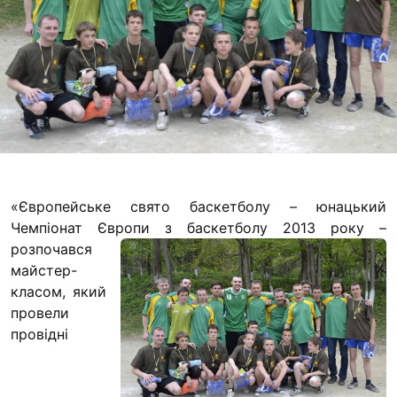
Футбольна команда
Кулінарний гурток 
Іконописна школа
“Капеланчики”
Альтернатива
Одна церква – одна
одна родина
Чемпіонат з міні-фу
«Європейське свято баскетболу – юнацький
“КОПА”
Чемпіонат Європи з баскетболу 2013 року
–
розпочався
Як допомогти
майстер-
класом, який
Ми помолимося
провели
З рук в руки
провідні
Підтримати сім’ю Т
Юричко