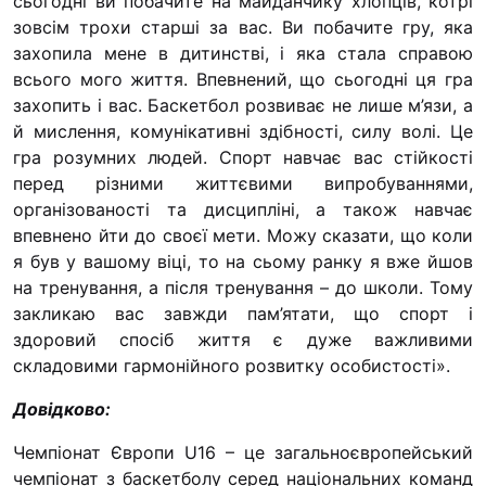
сьогодні ви побачите на майданчику хлопців, котрі
зовсім трохи старші за вас. Ви побачите гру, яка
захопила мене в дитинстві, і яка стала справою
всього мого життя. Впевнений, що сьогодні ця гра
захопить і вас. Баскетбол розвиває не лише м’язи, а
й мислення, комунікативні здібності, силу волі. Це
гра розумних людей. Спорт навчає вас стійкості
перед різними життєвими випробуваннями,
організованості та дисципліні, а також навчає
впевнено йти до своєї мети. Можу сказати, що коли
я був у вашому віці, то на сьому ранку я вже йшов
на тренування, а після тренування – до школи. Тому
закликаю вас завжди пам’ятати, що спорт і
здоровий спосіб життя є дуже важливими
складовими гармонійного розвитку особистості».
Довідково:
Чемпіонат Європи U16 – це загальноєвропейський
чемпіонат з баскетболу серед національних команд