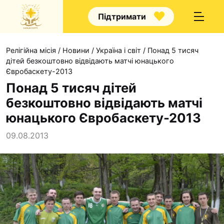
Підтримати
Релігійна місія
/
Новини
/
Україна і світ
/
Понад 5 тисяч
дітей безкоштовно відвідають матчі юнацького
Євробаскету-2013
Понад 5 тисяч дітей
безкоштовно відвідають матчі
Про нас
юнацького Євробаскету-2013
Капелани
09.08.2013
Волонтерство
Наші напрямки прац
Наш покровитель
Контакти
Проекти