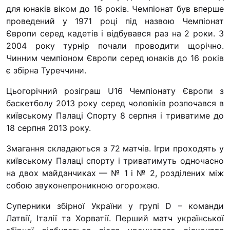
для юнаків віком до 16 років. Чемпіонат був вперше
проведений у 1971 році під назвою Чемпіонат
Європи серед кадетів і відбувався раз на 2 роки. З
2004 року турнір почали проводити щорічно.
Чинним чемпіоном Європи серед юнаків до 16 років
є збірна Туреччини.
Цьогорічний розіграш U16 Чемпіонату Європи з
баскетболу 2013 року серед чоловіків розпочався в
київському Палаці Спорту 8 серпня і триватиме до
18 серпня 2013 року.
Змагання складаються з 72 матчів. Ігри проходять у
київському Палаці спорту і триватимуть одночасно
на двох майданчиках — № 1 і № 2, розділених між
собою звуконепроникною огорожею.
Суперники збірної України у групі D – команди
Латвії, Італії та Хорватії. Перший матч української