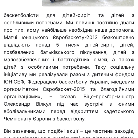
“#Усинови_ТИ”
баскетболісти для дітей-сиріт та дітей з
Законодавство
особливими потребами. Ми повинні постійно дбати
Освіта
про тих, кому найбільше необхідна наша допомога.
Матчі юнацького Євробаскету-2013 безкоштовно
відвідають понад 5 тисяч дітей-сиріт, дітей,
Контакти
позбавлених батьківського піклування, дітей з
малозабезпечених і багатодітних сімей, а також
(096) 749 79 80
дітей з особливими потребами. Таку соціальну
procopecj@gmail.com
ініціативу ми реалізували разом з дитячим фондом
ЮНІСЕФ, Федерацією баскетболу України, місцевим
оргкомітетом Євробаскет-2015 та благодійними
організаціями», – сказав Віце-прем’єр-міністр
Олександр Вілкул під час зустрічі з юними
вболівальниками перед відкриттям кадетського
Чемпіонату Європи з баскетболу.
Він зазначив, що подібні акції – це частина заходів,