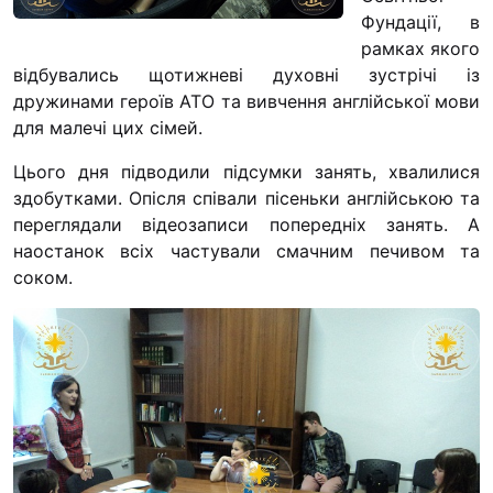
“#Усинови_ТИ”
Фундації, в
рамках якого
Законодавство
відбувались щотижневі духовні зустрічі із
дружинами героїв АТО та вивчення англійської мови
Освіта
для малечі цих сімей.
Цього дня підводили підсумки занять, хвалилися
Контакти
здобутками. Опісля співали пісеньки англійською та
(096) 749 79 80
переглядали відеозаписи попередніх занять. А
наостанок всіх частували смачним печивом та
procopecj@gmail.com
соком.