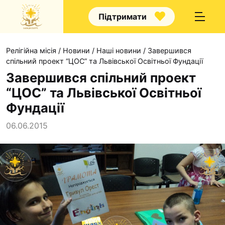
Підтримати
Релігійна місія
/
Новини
/
Наші новини
/
Завершився
спільний проект “ЦОС” та Львівської Освітньої Фундації
Завершився спільний проект
“ЦОС” та Львівської Освітньої
Про нас
Фундації
Капелани
06.06.2015
Волонтерство
Наші напрямки прац
Наш покровитель
Контакти
Проекти