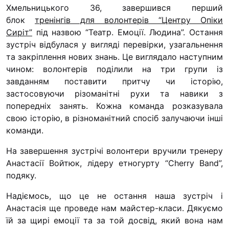
“#Усинови_ТИ”
Хмельницького 36, завершився перший
блок
тренінгів для волонтерів “Центру Опіки
Законодавство
Сиріт”
під назвою “Театр. Емоції. Людина”.
Остання
зустріч відбулася у вигляді перевірки, узагальнення
Освіта
та закріплення нових знань. Це виглядало наступним
чином: волонтерів поділили на три групи із
завданням поставити притчу чи історію,
Контакти
застосовуючи різоманітні рухи та навики з
(096) 749 79 80
попередніх занять. Кожна команда розказувала
procopecj@gmail.com
свою історію, в різноманітний спосіб залучаючи інші
команди.
На завершення зустрічі волонтери вручили тренеру
Анастасії Войтюк, лідеру етногурту “Cherry Band”,
подяку.
Надіємось, що це не остання наша зустріч і
Анастасія ще проведе нам майстер-класи. Дякуємо
їй за щирі емоції та за той досвід, який вона нам