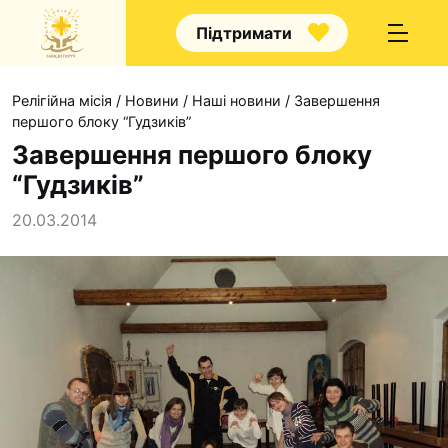
Підтримати
Релігійна місія
/
Новини
/
Наші новини
/
Завершення
першого блоку “Гудзиків”
Завершення першого блоку
“Гудзиків”
Про нас
20.03.2014
Капелани
Волонтерство
Наші напрямки прац
Наш покровитель
Контакти
Проекти