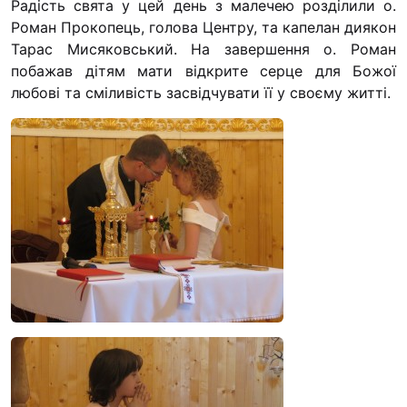
Радість свята у цей день з малечею розділили о.
“#Усинови_ТИ”
Роман Прокопець, голова Центру, та капелан диякон
Тарас Мисяковський. На завершення о. Роман
Законодавство
побажав дітям мати відкрите серце для Божої
Освіта
любові та сміливість засвідчувати її у своєму житті.
Контакти
(096) 749 79 80
procopecj@gmail.com