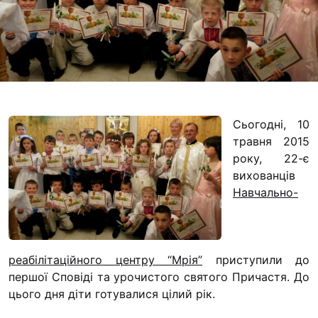
Футбольна команда
Кулінарний гурток 
Іконописна школа
“Капеланчики”
Альтернатива
Одна церква – одна
Сьогодні, 10
одна родина
травня 2015
року, 22-є
Чемпіонат з міні-фу
вихованців
“КОПА”
Навчально-
Як допомогти
Ми помолимося
З рук в руки
реабілітаційного центру “Мрія”
приступили до
першої Сповіді та урочистого святого Причастя. До
Підтримати сім’ю Т
цього дня діти готувалися цілий рік.
Юричко