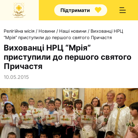
Підтримати
Релігійна місія
/
Новини
/
Наші новини
/
Вихованці НРЦ
“Мрія” приступили до першого святого Причастя
Вихованці НРЦ “Мрія”
приступили до першого святого
Про нас
Причастя
Капелани
10.05.2015
Волонтерство
Наші напрямки прац
Наш покровитель
Контакти
Проекти