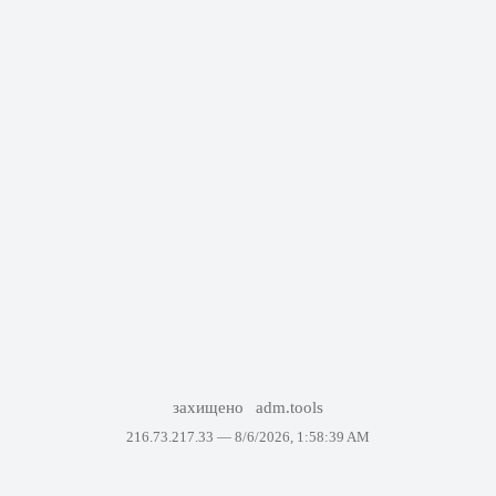
захищено
adm.tools
216.73.217.33 —
8/6/2026, 1:58:39 AM