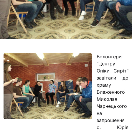
Футбольна команда
Кулінарний гурток 
Іконописна школа
“Капеланчики”
Альтернатива
Одна церква – одна
Волонтери
одна родина
“Центру
Чемпіонат з міні-фу
Опіки Сиріт”
“КОПА”
завітали до
храму
Як допомогти
Блаженного
Ми помолимося
Миколая
Чарнецького
З рук в руки
на
Підтримати сім’ю Т
запрошення
Юричко
о. Юрія