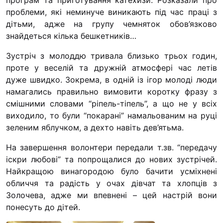
програм та приготування катехизи. Розказали про
проблеми, які неминуче виникають під час праці з
дітьми, адже на групу чемняток обов’язково
знайдеться кілька бешкетників…
Зустріч з молоддю тривала близько трьох годин,
проте у веселій та дружній атмосфері час летів
дуже швидко. Зокрема, в одній із ігор молоді люди
намагались правильно вимовити коротку фразу з
смішними словами “ріпель-тіпель”, а що не у всіх
виходило, то були “покарані” намальованим на руці
зеленим яблучком, а дехто навіть дев’ятьма.
На завершення волонтери передали т.зв. “передачу
іскри любові” та попрощалися до нових зустрічей.
Найкращою винагородою було бачити усміхнені
обличчя та радість у очах дівчат та хлопців з
Золочева, адже ми впевнені – цей настрій вони
понесуть до дітей.