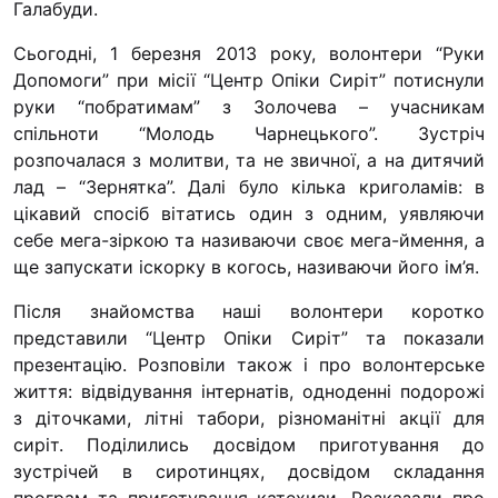
Галабуди.
“#Усинови_ТИ”
Сьогодні, 1 березня 2013 року, волонтери “Руки
Законодавство
Допомоги” при місії “Центр Опіки Сиріт” потиснули
Освіта
руки “побратимам” з Золочева – учасникам
спільноти “Молодь Чарнецького”. Зустріч
розпочалася з молитви, та не звичної, а на дитячий
Контакти
лад – “Зернятка”. Далі було кілька криголамів: в
цікавий спосіб вітатись один з одним, уявляючи
(096) 749 79 80
себе мега-зіркою та називаючи своє мега-ймення, а
procopecj@gmail.com
ще запускати іскорку в когось, називаючи його ім’я.
Після знайомства наші волонтери коротко
представили “Центр Опіки Сиріт” та показали
презентацію. Розповіли також і про волонтерське
життя: відвідування інтернатів, одноденні подорожі
з діточками, літні табори, різноманітні акції для
сиріт. Поділились досвідом приготування до
зустрічей в сиротинцях, досвідом складання