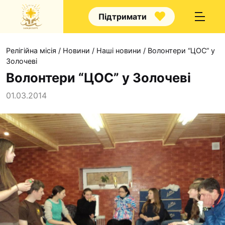
Підтримати
Релігійна місія
/
Новини
/
Наші новини
/
Волонтери “ЦОС” у
Золочеві
Волонтери “ЦОС” у Золочеві
01.03.2014
Про нас
Капелани
Волонтерство
Наші напрямки прац
Наш покровитель
Контакти
Проекти