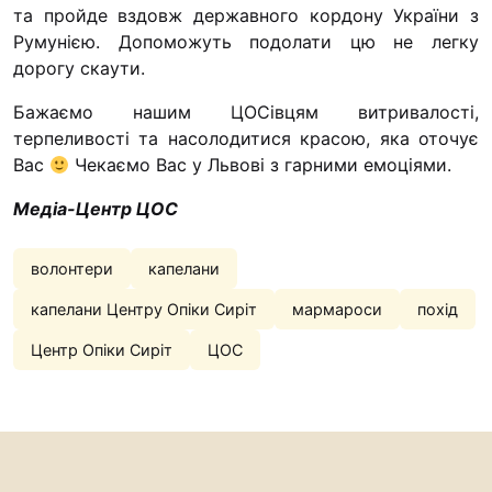
та пройде вздовж державного кордону України з
“#Усинови_ТИ”
Румунією. Допоможуть подолати цю не легку
Законодавство
дорогу скаути.
Освіта
Бажаємо нашим ЦОСівцям витривалості,
терпеливості та насолодитися красою, яка оточує
Вас
Чекаємо Вас у Львові з гарними емоціями.
Контакти
Медіа-Центр ЦОС
(096) 749 79 80
procopecj@gmail.com
волонтери
капелани
капелани Центру Опіки Сиріт
мармароси
похід
Центр Опіки Сиріт
ЦОС