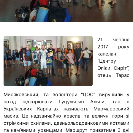
Футбольна команда
Кулінарний гурток 
Іконописна школа
“Капеланчики”
21 червня
Альтернатива
2017 року
Одна церква – одна
капелан
одна родина
“Центру
Чемпіонат з міні-фу
Опіки Сиріт”,
“КОПА”
отець Тарас
Як допомогти
Мисяковський, та волонтери “ЦОС” вирушили у
Ми помолимося
похід підкорювати Гуцульські Альпи, так в
З рук в руки
Українських Карпатах називають Мармароський
масив.
Це надзвичайно красиві та величні гори зі
Підтримати сім’ю Т
стрімкими схилами, давньольодовиковими котлами
Юричко
та кам’яними урвищами. Маршрут триватиме 3 дні