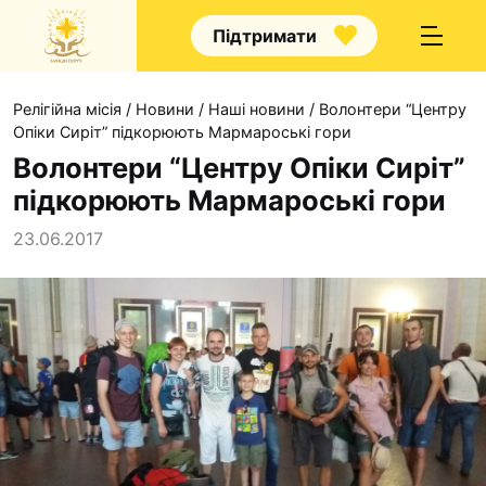
Підтримати
Релігійна місія
/
Новини
/
Наші новини
/
Волонтери “Центру
Опіки Сиріт” підкорюють Мармароські гори
Волонтери “Центру Опіки Сиріт”
підкорюють Мармароські гори
Про нас
23.06.2017
Капелани
Волонтерство
Наші напрямки прац
Наш покровитель
Контакти
Проекти