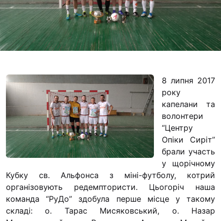
Футбольна команда
Кулінарний гурток 
Іконописна школа
“Капеланчики”
Альтернатива
8 липня 2017
Одна церква – одна
року
одна родина
капелани та
Чемпіонат з міні-фу
волонтери
“КОПА”
“Центру
Опіки Сиріт”
Як допомогти
брали участь
у щорічному
Ми помолимося
Кубку св. Альфонса з міні-футболу, котрий
З рук в руки
організовують редемптористи.
Цьогоріч наша
Підтримати сім’ю Т
команда “РуДо” здобула перше місце у такому
Юричко
складі: о. Тарас Мисяковський, о. Назар