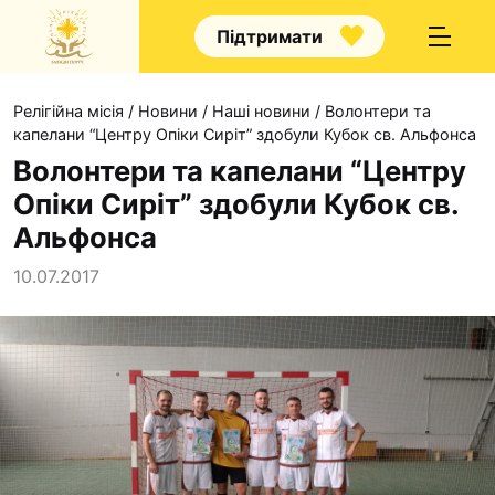
Підтримати
Релігійна місія
/
Новини
/
Наші новини
/
Волонтери та
капелани “Центру Опіки Сиріт” здобули Кубок св. Альфонса
Волонтери та капелани “Центру
Опіки Сиріт” здобули Кубок св.
Про нас
Альфонса
Капелани
10.07.2017
Волонтерство
Наші напрямки прац
Наш покровитель
Контакти
Проекти