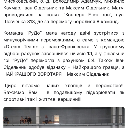
Мисяковський, о.-д. Володимир Адамчук, Михайло
“#Усинови_ТИ”
Качмар, Іван Сідельник та Максим Сідельник. Матчі
проводились на полях “Концерн Електрон”, вул.
Законодавство
Шевченка 313, де за перемогу боролися 8 команд.
Освіта
Команда “РуДо” мала нагоду двічі зустрітися з
минулорічними переможцями, а саме з командою
Контакти
«Dream Team» з Івано-Франківська. У груповому
відборі рахунок завершився нічиєю 1:1, а у фінальній
(096) 749 79 80
грі “РуДо” перемогла з рахунком 6:4. Також Іван
procopecj@gmail.com
Сідельник здобув відзнаку – Найкращого гравця, а
НАЙКРАЩОГО ВОРОТАРЯ – Максим Сідельник.
Щиро вітаємо наших хлопців з перемогою!!!
Бажаємо Вам і в подальшому підкорювати як
спортивні так і життєві вершини!!!