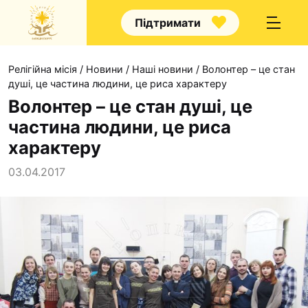
Підтримати
Релігійна місія
/
Новини
/
Наші новини
/
Волонтер – це стан
душі, це частина людини, це риса характеру
Волонтер – це стан душі, це
частина людини, це риса
Про нас
характеру
Капелани
03.04.2017
Волонтерство
Наші напрямки прац
Наш покровитель
Контакти
Проекти