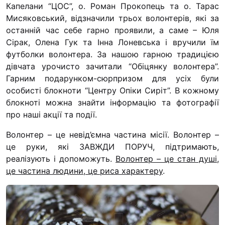
Капелани “ЦОС”, о. Роман Прокопець та о. Тарас
Мисяковський, відзначили трьох волонтерів, які за
останній час себе гарно проявили, а саме – Юля
Сірак, Олена Гук та Інна Лоневська і вручили їм
футболки волонтера. За нашою гарною традицією
дівчата урочисто зачитали “Обіцянку волонтера”.
Гарним подарунком-сюрпризом для усіх були
особисті блокноти “Центру Опіки Сиріт”. В кожному
блокноті можна знайти інформацію та фотографії
про наші акції та події.
Волонтер – це невід’ємна частина місії. Волонтер –
це руки, які ЗАВЖДИ ПОРУЧ, підтримають,
реалізують і допоможуть.
Волонтер – це стан душі,
це частина людини, це риса характеру
.