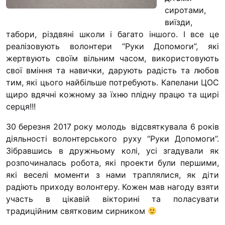
“#Усинови_ТИ”
сиротами,
виїзди,
Законодавство
табори, різдвяні школи і багато іншого. І все це
реалізовують волонтери “Руки Допомоги”, які
Освіта
жертвують своїм вільним часом,
використовують
свої вміння та навички, дарують радість та любов
Контакти
тим, які цього найбільше потребують. Капелани ЦОС
щиро вдячні кожному за їхню плідну працю та щирі
(096) 749 79 80
серця!!!
procopecj@gmail.com
30 березня 2017 року молодь відсвяткувала 6 років
діяльності волонтерського руху “Руки Допомоги”.
Зібравшись в дружньому колі, усі згадували як
розпочиналась робота, які проекти були першими,
які веселі моменти з нами траплялися, як діти
радіють приходу волонтеру. Кожен мав нагоду взяти
участь в цікавій вікторині та поласувати
традиційним святковим сирником